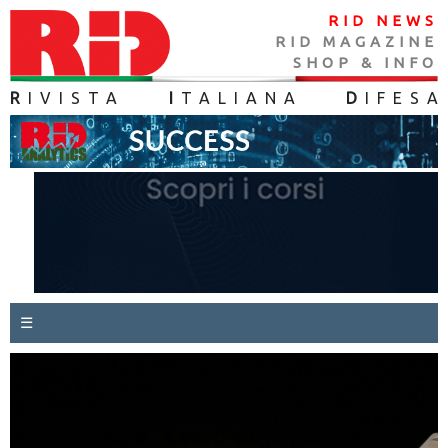
RID NEWS
RID MAGAZINE
SHOP & INFO
R
IVISTA
I
TALIANA
D
IFES
A
☰