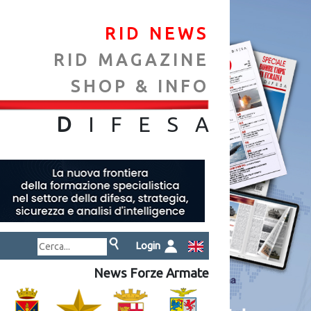
RID NEWS
RID MAGAZINE
SHOP & INFO
NA
D
IFES
A
Login
News Forze Armate