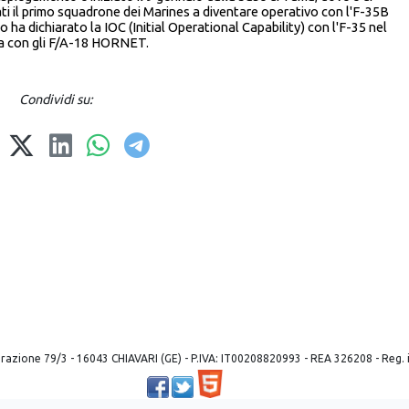
ti il primo squadrone dei Marines a diventare operativo con l'F-35B
o ha dichiarato la IOC (Initial Operational Capability) con l'F-35 nel
va con gli F/A-18 HORNET.
Condividi su:
 liberazione 79/3 - 16043 CHIAVARI (GE) - P.IVA: IT00208820993 - REA 326208 - Reg
Powered by ©
2026
Mobilbyte s.a.s.
Information Technology