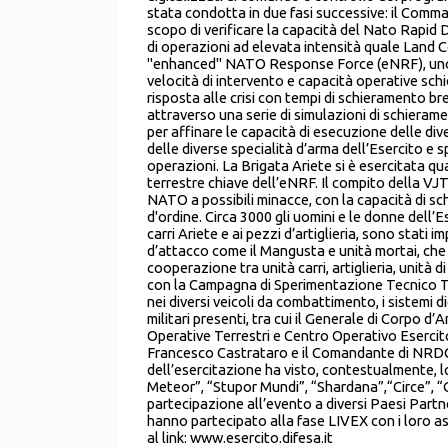
stata condotta in due fasi successive: il Comm
scopo di verificare la capacità del Nato Rapid
di operazioni ad elevata intensità quale Lan
"enhanced" NATO Response Force (eNRF), uno s
velocità di intervento e capacità operative schi
risposta alle crisi con tempi di schieramento b
attraverso una serie di simulazioni di schieramen
per affinare le capacità di esecuzione delle di
delle diverse specialità d’arma dell’Esercito e 
operazioni. La Brigata Ariete si è esercitata 
terrestre chiave dell’eNRF. Il compito della VJT
NATO a possibili minacce, con la capacità di schie
d'ordine. Circa 3000 gli uomini e le donne dell’E
carri Ariete e ai pezzi d’artiglieria, sono stati 
d’attacco come il Mangusta e unità mortai, che
cooperazione tra unità carri, artiglieria, unità 
con la Campagna di Sperimentazione Tecnico Ta
nei diversi veicoli da combattimento, i sistemi d
militari presenti, tra cui il Generale di Corp
Operative Terrestri e Centro Operativo Esercit
Francesco Castrataro e il Comandante di NRDC-
dell’esercitazione ha visto, contestualmente, lo 
Meteor”, “Stupor Mundi”, “Shardana”,“Circe”, 
partecipazione all’evento a diversi Paesi Part
hanno partecipato alla fase LIVEX con i loro ass
al link: www.esercito.difesa.it