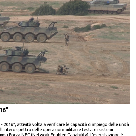
16”
2016”, attività volta a verificare le capacità di impiego delle unità
'intero spettro delle operazioni militari e testare i sistemi
amma Forza NEC (Network Enabled Capability). L’esercitazione è