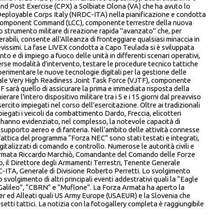
and Post Exercise (CPX) a Solbiate Olona (VA) che ha avuto lo
 Deployable Corps Italy (NRDC-ITA) nella pianificazione e condotta
d Component Command (LCC), componente terrestre della nuova
trumento militare di reazione rapida "avanzato" che, per
erabili, consente all'Alleanza di fronteggiare qualsiasi minaccia in
revissimi. La fase LIVEX condotta a Capo Teulada si è sviluppata
to e di impiego a fuoco delle unità in differenti scenari operativi,
verse modalità d’intervento, testare le procedure tecnico tattiche
sperimentare le nuove tecnologie digitali per la gestione delle
quale Very High Readiness Joint Task Force (VJTF), componente
F sarà quello di assicurare la prima e immediata risposta della
rare l'intero dispositivo militare tra i 5 e i 15 giorni dal preavviso
sercito impiegati nel corso dell’esercitazione. Oltre ai tradizionali
impiegati i veicoli da combattimento Dardo, Freccia, elicotteri
 hanno evidenziato, nel complesso, la notevole capacità di
di supporto aereo e di fanteria. Nell’ambito delle attività connesse
ttica del programma “Forza NEC” sono stati testati e integrati,
igitalizzati di comando e controllo. Numerose le autorità civili e
o d’Armata Riccardo Marchiò, Comandante del Comando delle Forze
o, il Direttore degli Armamenti Terrestri, Tenente Generale
ITA, Generale di Divisione Roberto Perretti. Lo svolgimento
svolgimento di altri principali eventi addestrativi quali la “Eagle
“Galileo”, “CBRN” e “Muflone”. La Forza Armata ha aperto la
ner ed Alleati quali US Army Europe (USAEUR) e la Slovenia che
etti tattici. La notizia con la fotogallery completa è raggiungibile