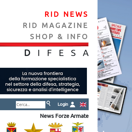
RID NEWS
RID MAGAZINE
SHOP & INFO
NA
D
IFES
A
Login
News Forze Armate