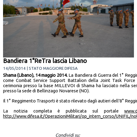
Bandiera 1°ReTra lascia Libano
14/05/2014 | STATO MAGGIORE DIFESA
Shama (Libano), 14 maggio 2014.
La Bandiera di Guerra del 1° Reggim
come Combat Service Support Battalion della Joint Task Force 
cerimonia presso la base MILLEVOI di Shama ha lasciato nella serata
presso la sede di Bellinzago Novarese (NO).
Il 1° Reggimento Trasporti è stato rilevato dagli autieri dell’8° Re
La notizia completa è pubblicata sul portale
www.di
http://www.difesa.it/OperazioniMilitari/op_intern_corso/UNIFIL/n
Condividi su: