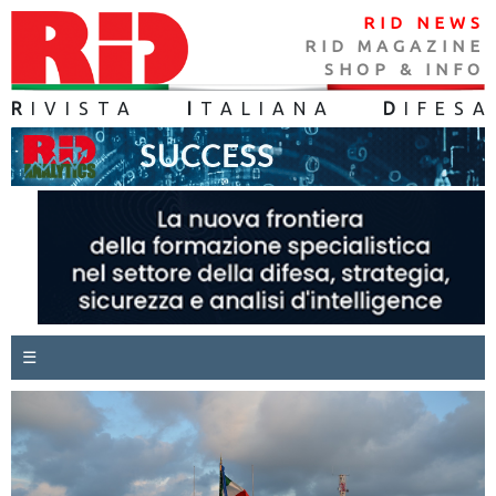
RID NEWS
RID MAGAZINE
SHOP & INFO
R
IVISTA
I
TALIANA
D
IFES
A
☰