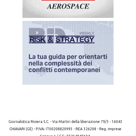
Giornalistica Riviera S.C. - Via Martiri della liberazione 79/3 - 16043
CHIAVARI (GE) - P.IVA: IT00208820993 - REA 326208 - Reg. imprese