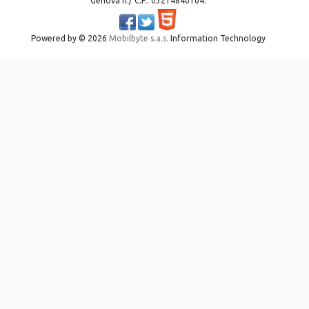
Genova n./ C.F.: 03214840104.
Powered by ©
2026
Mobilbyte s.a.s.
Information Technology