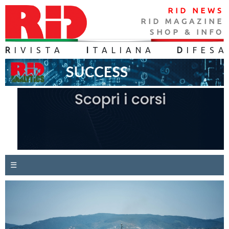
RID NEWS
RID MAGAZINE
SHOP & INFO
R
IVISTA
I
TALIANA
D
IFES
A
☰