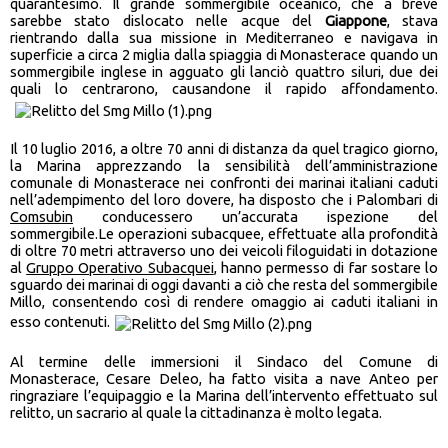
quarantesimo. Il grande sommergibile oceanico, che a breve
sarebbe stato dislocato nelle acque del
Giappone
, stava
rientrando dalla sua missione in Mediterraneo e navigava in
superficie a circa 2 miglia dalla spiaggia di Monasterace quando un
sommergibile inglese in agguato gli lanciò quattro siluri, due dei
quali lo centrarono, causandone il rapido affondamento.
Il 10 luglio 2016, a oltre 70 anni di distanza da quel tragico giorno,
la Marina apprezzando la sensibilità dell’amministrazione
comunale di Monasterace nei confronti dei marinai italiani caduti
nell’adempimento del loro dovere, ha disposto che i Palombari di
Comsubin
conducessero un’accurata ispezione del
sommergibile.Le operazioni subacquee, effettuate alla profondità
di oltre 70 metri attraverso uno dei veicoli filoguidati in dotazione
al
Gruppo Operativo Subacquei
, hanno permesso di far sostare lo
sguardo dei marinai di oggi davanti a ciò che resta del sommergibile
Millo, consentendo così di rendere omaggio ai caduti italiani in
esso contenuti.
Al termine delle immersioni il Sindaco del Comune di
Monasterace, Cesare Deleo, ha fatto visita a nave Anteo per
ringraziare l’equipaggio e la Marina dell’intervento effettuato sul
relitto, un sacrario al quale la cittadinanza è molto legata.