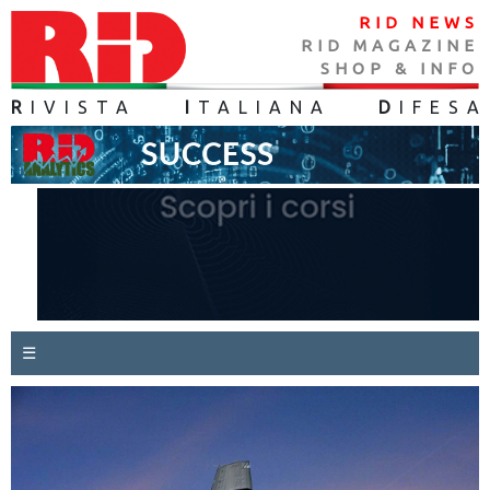
RID NEWS
RID MAGAZINE
SHOP & INFO
R
IVISTA
I
TALIANA
D
IFES
A
☰