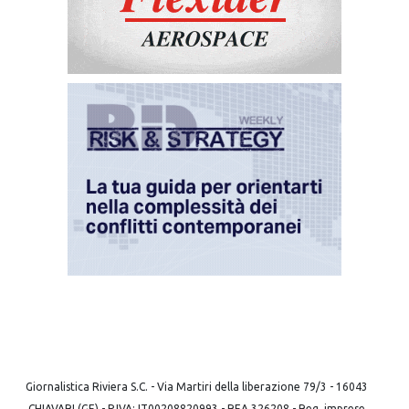
Giornalistica Riviera S.C. - Via Martiri della liberazione 79/3 - 16043
CHIAVARI (GE) - P.IVA: IT00208820993 - REA 326208 - Reg. imprese