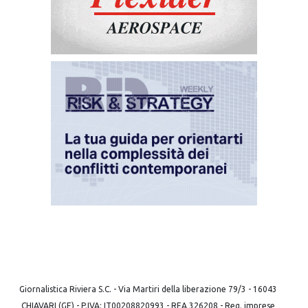
Giornalistica Riviera S.C. - Via Martiri della liberazione 79/3 - 16043
CHIAVARI (GE) - P.IVA: IT00208820993 - REA 326208 - Reg. imprese