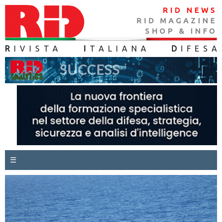
RID NEWS
RID MAGAZINE
SHOP & INFO
R
IVISTA
I
TALIANA
D
IFES
A
☰