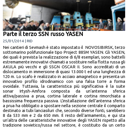
Parte il terzo SSN russo YASEN
25/01/2014 | RID
Nei cantieri di Sevmash è stato impostato il NOVOSIBIRSK, terzo
sottomarino polifunzionale tipo Project 885M YASEN. Gli YASEN,
dei quali è prevista la realizzazione di 6/8 esemplari, sono battelli
estremamente innovativi chiamati a sostituire nella flotta russa gli
AKULA più vecchi e gli SSGN OSCAR II. Sono accreditati di un
dislocamento in immersione di quasi 13.000 t ed una lunghezza di
120 m. Lo scafo è realizzato in acciaio amagnetico e presenta un
innovativo profilo idrodinamico con una falsa torre a forma
ovoidale. Tuttavia, la caratteristica più significativa è la suite
sonar Irtysh-Amfora composta da un’antenna sferica
attiva/passiva a prua, cortina laterale e cortina rimorchiata a
bassissima frequenza passiva. L’installazione dell’antenna sferica
a prua ha obbligato a spostare nella sezione centrale il comparto
destinato ai tubi lanciasiluri che, secondo diverse fonti, sarebbero
8 da 533 mm e 2 da 650 mm. Il resto dell’armamento, e qui sta
un’altra delle caratteristiche innovative degli YASEN rispetto alla
tradizione sovietico/russa nel settore, è costituito da un certo