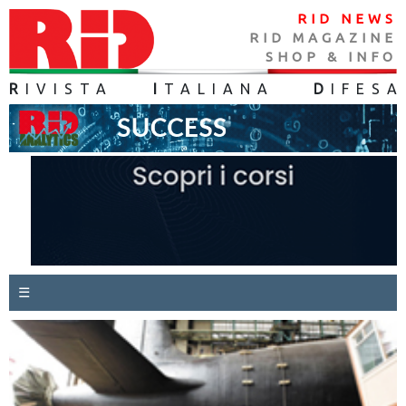
RID NEWS
RID MAGAZINE
SHOP & INFO
R
IVISTA
I
TALIANA
D
IFES
A
☰