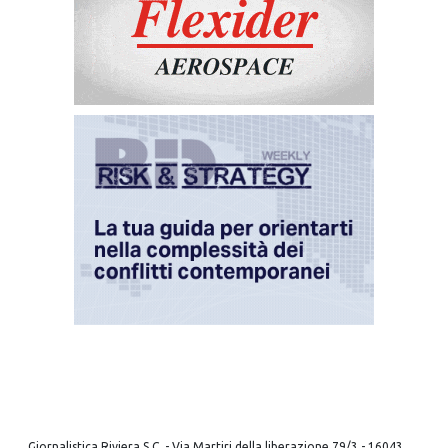
Giornalistica Riviera S.C. - Via Martiri della liberazione 79/3 - 16043