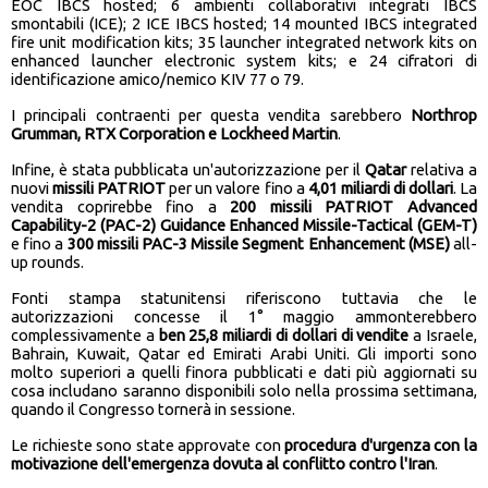
EOC IBCS hosted; 6 ambienti collaborativi integrati IBCS
smontabili (ICE); 2 ICE IBCS hosted; 14 mounted IBCS integrated
fire unit modification kits; 35 launcher integrated network kits on
enhanced launcher electronic system kits; e 24 cifratori di
identificazione amico/nemico KIV 77 o 79.
I principali contraenti per questa vendita sarebbero
Northrop
Grumman, RTX Corporation e Lockheed Martin
.
Infine, è stata pubblicata un'autorizzazione per il
Qatar
relativa a
nuovi
missili PATRIOT
per un valore fino a
4,01 miliardi di dollari
. La
vendita coprirebbe fino a
200 missili PATRIOT Advanced
Capability-2 (PAC-2) Guidance Enhanced Missile-Tactical (GEM-T)
e fino a
300 missili PAC-3 Missile Segment Enhancement (MSE)
all-
up rounds.
Fonti stampa statunitensi riferiscono tuttavia che le
autorizzazioni concesse il 1° maggio ammonterebbero
complessivamente a
ben 25,8 miliardi di dollari di vendite
a Israele,
Bahrain, Kuwait, Qatar ed Emirati Arabi Uniti. Gli importi sono
molto superiori a quelli finora pubblicati e dati più aggiornati su
cosa includano saranno disponibili solo nella prossima settimana,
quando il Congresso tornerà in sessione.
Le richieste sono state approvate con
procedura d'urgenza con la
motivazione dell'emergenza dovuta al conflitto contro l'Iran
.