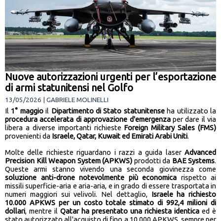
Nuove autorizzazioni urgenti per l’esportazione
di armi statunitensi nel Golfo
13/05/2026 | GABRIELE MOLINELLI
Il
1° maggio
il
Dipartimento di Stato statunitense
ha utilizzato la
procedura accelerata di approvazione d'emergenza
per dare il via
libera a diverse importanti richieste
Foreign Military Sales (FMS)
provenienti da
Israele, Qatar, Kuwait ed Emirati Arabi Uniti
.
Molte delle richieste riguardano i razzi a guida laser
Advanced
Precision Kill Weapon System (APKWS)
prodotti da
BAE Systems
.
Queste armi stanno vivendo una seconda giovinezza come
soluzione anti-drone notevolmente più economica
rispetto ai
missili superficie-aria e aria-aria, e in grado di essere trasportata in
numeri maggiori sui velivoli. Nel dettaglio,
Israele ha richiesto
10.000 APKWS per un costo totale stimato di 992,4 milioni di
dollari
, mentre il
Qatar ha presentato una richiesta identica
ed è
stato autorizzato all'acquisto di fino a 10.000 APKWS, sempre per