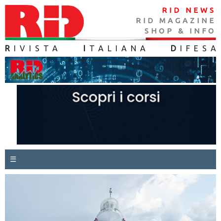
RID NEWS
RID MAGAZINE
SHOP & INFO
R
IVISTA
I
TALIANA
D
IFES
A
☰