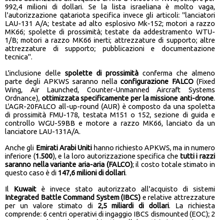
992,4 milioni di dollari. Se la lista israeliana è molto vaga,
l'autorizzazione qatariota specifica invece gli articoli: "lanciatori
LAU-131 A/A; testate ad alto esplosivo Mk-152; motori a razzo
MK66; spolette di prossimità; testate da addestramento WTU-
1/B; motori a razzo MK66 inerti; attrezzature di supporto; altre
attrezzature di supporto; pubblicazioni e documentazione
tecnica".
L'inclusione delle
spolette di prossimità
conferma che almeno
parte degli APKWS saranno nella
configurazione FALCO
(Fixed
Wing, Air Launched, Counter-Unmanned Aircraft Systems
Ordnance),
ottimizzata specificamente per la missione anti-drone
.
L'AGR-20FALCO all-up-round (AUR) è composto da una spoletta
di prossimità FMU-178, testata M151 o 152, sezione di guida e
controllo WGU-59BB e motore a razzo MK66, lanciato da un
lanciatore LAU-131A/A.
Anche gli
Emirati Arabi Uniti
hanno richiesto APKWS, ma in numero
inferiore (
1.500
), e la loro autorizzazione specifica che
tutti i razzi
saranno nella variante aria-aria (FALCO)
; il costo totale stimato in
questo caso è di
147,6 milioni di dollari
.
Il
Kuwait
è invece stato autorizzato all'acquisto di sistemi
Integrated Battle Command System (IBCS)
e relative attrezzature
per un valore stimato di
2,5 miliardi di dollari
. La richiesta
comprende: 6 centri operativi di ingaggio IBCS dismounted (EOC); 2