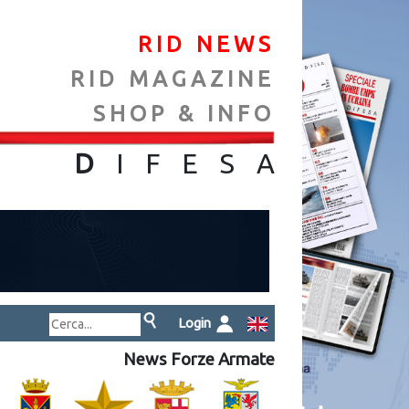
RID NEWS
RID MAGAZINE
SHOP & INFO
NA
D
IFES
A
Login
News Forze Armate