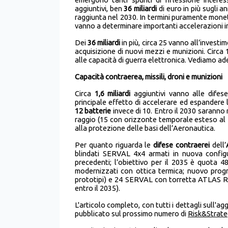
aggiuntivi, ben
36 miliardi
di euro in più sugli a
raggiunta nel 2030. In termini puramente moneta
vanno a determinare importanti accelerazioni in di
Dei
36 miliardi
in più, circa 25 vanno all’investim
acquisizione di nuovi mezzi e munizioni. Circa 
alle capacità di guerra elettronica. Vediamo ades
Capacità contraerea, missili, droni e munizioni
Circa
1,6 miliardi
aggiuntivi vanno alle difese 
principale effetto di accelerare ed espandere 
12
batterie
invece di 10. Entro il 2030 saranno 
raggio (15 con orizzonte temporale esteso al
alla protezione delle basi dell’Aeronautica.
Per quanto riguarda le
difese contraerei
dell’
blindati SERVAL 4x4 armati in nuova config
precedenti; l’obiettivo per il 2035 è quota
modernizzati con ottica termica; nuovo progr
prototipi) e 24 SERVAL con torretta ATLAS RC
entro il 2035).
L'articolo completo, con tutti i dettagli sull'
pubblicato sul prossimo numero di
Risk&Strat