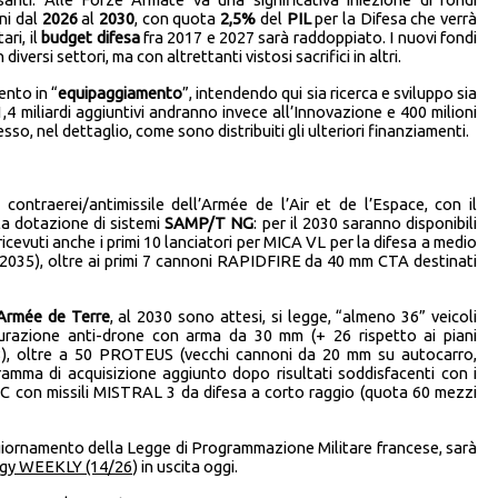
nni dal
2026
al
2030
, con quota
2,5%
del
PIL
per la Difesa che verrà
ri, il
budget difesa
fra 2017 e 2027 sarà raddoppiato. I nuovi fondi
versi settori, ma con altrettanti vistosi sacrifici in altri.
ento in “
equipaggiamento
”, intendendo qui sia ricerca e sviluppo sia
1,4 miliardi aggiuntivi andranno invece all’Innovazione e 400 milioni
so, nel dettaglio, come sono distribuiti gli ulteriori finanziamenti.
contraerei/antimissile dell’Armée de l’Air et de l’Espace, con il
la dotazione di sistemi
SAMP/T NG
: per il 2030 saranno disponibili
ricevuti anche i primi 10 lanciatori per MICA VL per la difesa a medio
 2035), oltre ai primi 7 cannoni RAPIDFIRE da 40 mm CTA destinati
Armée de Terre
, al 2030 sono attesi, si legge, “almeno 36” veicoli
urazione anti-drone con arma da 30 mm (+ 26 rispetto ai piani
 48), oltre a 50 PROTEUS (vecchi cannoni da 20 mm su autocarro,
amma di acquisizione aggiunto dopo risultati soddisfacenti con i
 con missili MISTRAL 3 da difesa a corto raggio (quota 60 mezzi
aggiornamento della Legge di Programmazione Militare francese, sarà
egy WEEKLY (14/26
) in uscita oggi.