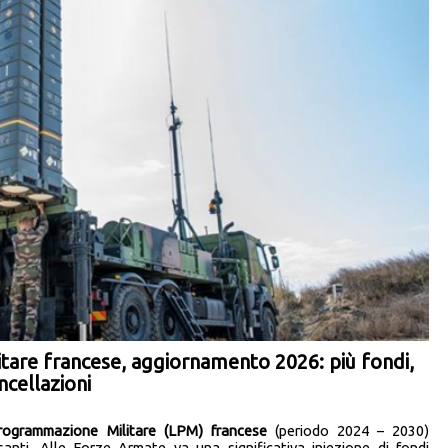
tare francese, aggiornamento 2026: più fondi,
ncellazioni
rogrammazione Militare (LPM) francese
(periodo 2024 – 2030)
santi. Alle Forze Armate va una significativa iniezione di fondi