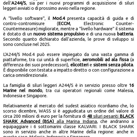
dell'
A244/S
, sia per i nuovi programmi di acquisizione di siluri
leggeri avviati o di prossimo avvio nella regione.
A "livello software", il
Mod.4
presenta capacità di guida e di
contro-contromisure (
ECCM
, Electronic Counter-
Countermeasure) migliorate, mentre a "livello hardware" il sistema
è dotato di un
nuovo sistema propulsivo
e di una nuova
batteria
.
Secondo quanto dichiarato dall'azienda, le prove di sviluppo si
sono concluse nel 2025.
L'A244/S Mod.4 può essere impiegato da una vasta gamma di
piattaforme, tra cui unità di superficie,
aeromobili ad ala fissa
(a
differenza dei suoi predecessori),
elicotteri
e
sistemi senza pilota
.
È disponibile con testata a impatto diretto o con configurazione a
carica omnidirezionale.
La famiglia di siluri leggeri A244/S è in servizio presso oltre
16
Marine nel mondo
, tra cui operatori regionali come Malesia,
Indonesia e Singapore.
Relativamente al mercato del sudest asiatico ricordiamo che, lo
scorso dicembre, WASS si è aggiudicata un ordine del valore di
circa 200 milioni di euro per la fornitura di
48
siluri pesanti
BLACK
SHARK Advanced (BSA)
alla Marina Indiana
, che andranno a
equipaggiare i 6 sottomarini classe KALVARI. I BLACK SHARK
sono in servizio anche in altre Marine della regione: anche in
questo caso, Malesia, Indonesia e Singapore.