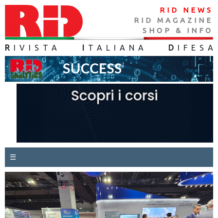
RID NEWS
RID MAGAZINE
SHOP & INFO
R
IVISTA
I
TALIANA
D
IFES
A
☰