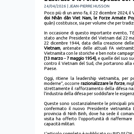
24/04/2026 | JEAN-PIERRE HUSSON
Poco più di un anno fa, il 22 dicembre 2024, il
doi Nhân dân Viet Nam, le Forze Armate Pop
quân) costituisce, sia per volume che per tradizi
In occasione di questo importante evento, Tô
stato anche Presidente del Vietnam dal 22 mag
22 dicembre 1944, data della creazione dell
Vietnam
, antenate delle attuali FA vietnamit
Vietnamita con le storiche e ben note campag
(13 marzo - 7 maggio 1954)
, e quelle del suo s
contro il Vietnam del Sud, che portarono alla
Paese.
Oggi, ritiene la leadership vietnamita, per 
moderne", occorre
razionalizzare le forze
, mig
strettamente il rafforzamento della difesa n
l'industria della difesa per soddisfare le esige
Queste sono sostanzialmente le principali prior
confermato il nuovo Presidente vietnamita 
provincia di Ninh Binh, dove ha sede il coma
visita ha offerto l'opportunità di riaffermare
capacità militari.
L’articolo completo è pubblicato su RID 05/26,