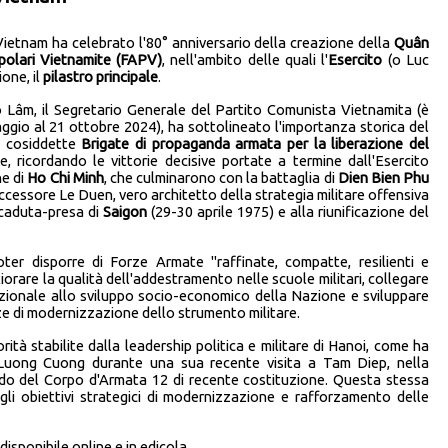
 Vietnam ha celebrato l'80° anniversario della creazione della
Quân
olari Vietnamite (FAPV)
, nell'ambito delle quali l'
Esercito
(o Luc
one, il
pilastro principale
.
 Lâm, il Segretario Generale del Partito Comunista Vietnamita (è
gio al 21 ottobre 2024), ha sottolineato l'importanza storica del
e cosiddette
Brigate di propaganda armata per la liberazione del
e, ricordando le vittorie decisive portate a termine dall'Esercito
ne di
Ho Chi Minh
, che culminarono con la battaglia di
Dien Bien Phu
uccessore Le Duen, vero architetto della strategia militare offensiva
 caduta-presa di
Saigon
(29-30 aprile 1975) e alla riunificazione del
poter disporre di Forze Armate "raffinate, compatte, resilienti e
liorare la qualità dell'addestramento nelle scuole militari, collegare
azionale allo sviluppo socio-economico della Nazione e sviluppare
nze di modernizzazione dello strumento militare.
ità stabilite dalla leadership politica e militare di Hanoi, come ha
Luong Cuong durante una sua recente visita a Tam Diep, nella
ndo del Corpo d'Armata 12 di recente costituzione. Questa stessa
 gli obiettivi strategici di modernizzazione e rafforzamento delle
 disponibile
online
e in edicola.