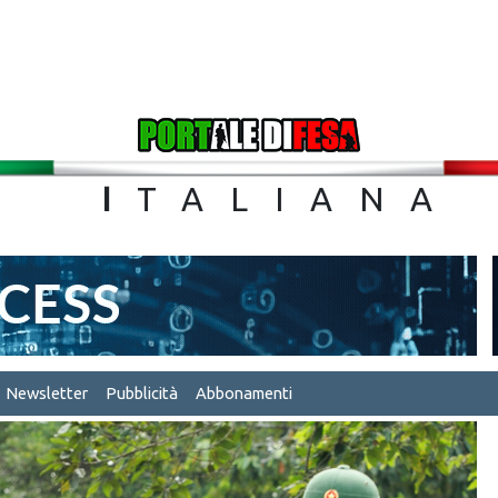
TA
I
TALIA
Newsletter
Pubblicità
Abbonamenti