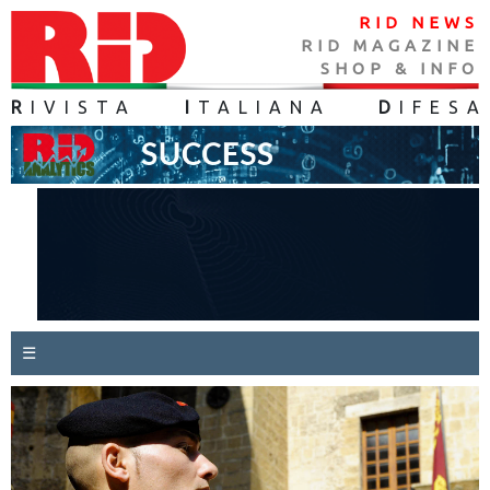
RID NEWS
RID MAGAZINE
SHOP & INFO
R
IVISTA
I
TALIANA
D
IFES
A
☰