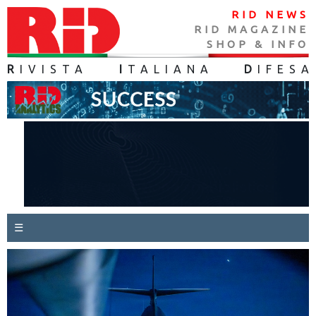
RID NEWS
RID MAGAZINE
SHOP & INFO
R
IVISTA
I
TALIANA
D
IFES
A
☰