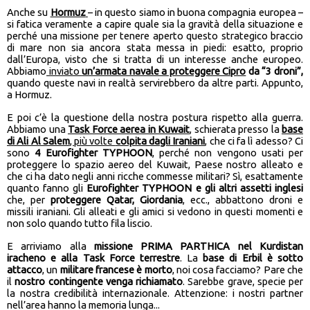
Anche su
Hormuz
– in questo siamo in buona compagnia europea –
si fatica veramente a capire quale sia la gravità della situazione e
perché una missione per tenere aperto questo strategico braccio
di mare non sia ancora stata messa in piedi: esatto, proprio
dall’Europa, visto che si tratta di un interesse anche europeo.
Abbiamo
inviato
un’armata navale a proteggere Cipro
da “3 droni”,
quando queste navi in realtà servirebbero da altre parti. Appunto,
a Hormuz.
E poi c’è la questione della nostra postura rispetto alla guerra.
Abbiamo una
Task Force aerea in Kuwait
, schierata presso la
base
di Ali Al Salem
, più volte
colpita dagli Iraniani
, che ci fa lì adesso? Ci
sono
4 Eurofighter TYPHOON
, perché non vengono usati per
proteggere lo spazio aereo del Kuwait, Paese nostro alleato e
che ci ha dato negli anni ricche commesse militari? Sì, esattamente
quanto fanno gli
Eurofighter TYPHOON e gli altri assetti inglesi
che, per
proteggere Qatar, Giordania
, ecc., abbattono droni e
missili iraniani. Gli alleati e gli amici si vedono in questi momenti e
non solo quando tutto fila liscio.
E arriviamo alla
missione PRIMA PARTHICA nel Kurdistan
iracheno e alla Task Force terrestre
. La
base di Erbil è sotto
attacco
, un
militare francese è morto
, noi cosa facciamo? Pare che
il
nostro contingente venga richiamato
. Sarebbe grave, specie per
la nostra credibilità internazionale. Attenzione: i nostri partner
nell’area hanno la memoria lunga...