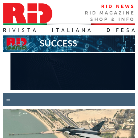
RID NEWS
RID MAGAZINE
SHOP & INFO
R
IVISTA
I
TALIANA
D
IFES
A
☰