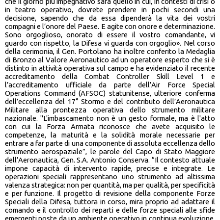
che il giorno più impegnativo sarà quello in cui, in contesti di crisi o
in teatro operativo, dovrete prendere in pochi secondi una
decisione, sapendo che da essa dipenderà la vita dei vostri
compagni e l’onore del Paese. E agite con onore e determinazione.
Sono orgoglioso, onorato di essere il vostro comandante, vi
guardo con rispetto, la Difesa vi guarda con orgoglio». Nel corso
della cerimonia, il Gen. Portolano ha inoltre conferito la Medaglia
di Bronzo al Valore Aeronautico ad un operatore esperto che si è
distinto in attività operativa sul campo e ha evidenziato il recente
accreditamento della Combat Controller Skill Level 1 e
l’accreditamento ufficiale da parte dell’Air Force Special
Operations Command (AFSOC) statunitense, ulteriore conferma
dell’eccellenza del 17° Stormo e del contributo dell’Aeronautica
Militare alla prontezza operativa dello strumento militare
nazionale. "L'imbascamento non è un gesto formale, ma è l'atto
con cui la Forza Armata riconosce che avete acquisito le
competenze, la maturità e la solidità morale necessarie per
entrare a far parte di una componente di assoluta eccellenza dello
strumento aerospaziale”, le parole del Capo di Stato Maggiore
dell’Aeronautica, Gen. S.A. Antonio Conserva. “Il contesto attuale
impone capacità di intervento rapide, precise e integrate. Le
operazioni speciali rappresentano uno strumento ad altissima
valenza strategica: non per quantità, ma per qualità, per specificità
e per funzione. Il progetto di revisione della componente Forze
Speciali della Difesa, tuttora in corso, mira proprio ad adattare il
comando e il controllo dei reparti e delle forze speciali alle sfide
emergenti poste da un ambiente operativo in continua evoluzione,