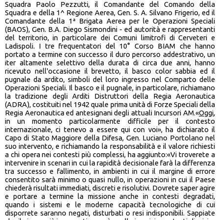
Squadra Paolo Pezzutti, il Comandante del Comando della
Squadra e della 1^ Regione Aerea, Gen. S. A. Silvano Frigerio, ed il
Comandante della 1ª Brigata Aerea per le Operazioni Speciali
(BAOS), Gen. B.A. Diego Sismondini - ed autorità e rappresentanti
del territorio, in particolare dei Comuni limitrofi di Cerveteri e
Ladispoli. I tre frequentatori del 10° Corso BIAM che hanno
portato a termine con successo il duro percorso addestrativo, un
iter altamente selettivo della durata di circa due anni, hanno
ricevuto nell'occasione il brevetto, il basco color sabbia ed il
pugnale da ardito, simboli del loro ingresso nel Comparto delle
Operazioni Speciali. Il basco e il pugnale, in particolare, richiamano
la tradizione degli Arditi Distruttori della Regia Aeronautica
(ADRA), costituiti nel 1942 quale prima unità di Forze Speciali della
Regia Aeronautica ed antesignani degli attuali Incursori AM.«
Oggi
,
in un momento particolarmente difficile per il contesto
internazionale, ci tenevo a essere qui con voi», ha dichiarato il
Capo di Stato Maggiore della Difesa, Gen. Luciano Portolano nel
suo intervento, e richiamando la responsabilità e il valore richiesti
a chi opera nei contesti più complessi, ha aggiunto:«Vi troverete a
intervenire in scenari in cui la rapidità decisionale farà la differenza
tra successo e fallimento, in ambienti in cui il margine di errore
consentito sarà minimo o quasi nullo, in operazioni in cui il Paese
chiederà risultati immediati, discreti e risolutivi. Dovrete saper agire
e portare a termine la missione anche in contesti degradati,
quando i sistemi e le moderne capacità tecnologiche di cui
disporrete saranno negati, disturbati o resi indisponibili. Sappiate