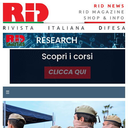
RID NEWS
RID MAGAZINE
SHOP & INFO
R
IVISTA
I
TALIANA
D
IFES
A
☰