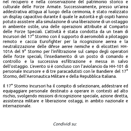
nel recupero e nella conservazione del patrimonio storico e
culturale delle Forze Armate. Successivamente, presso un’area
addestrativa attigua al luogo della cerimonia, è stato realizzato
un display capacitivo durante il quale le autorità e gli ospiti hanno
potuto assistere alla simulazione di una liberazione di un ostaggio
in ambiente ostile, una delle operazioni attribuite al Comparto
delle Forze Speciali. L’attività è stata condotta da un team di
Incursori del 17° Stormo con il supporto di aeromobili a pilotaggio
remoto e caccia Eurofighter per la ricognizione aerea e la
neutralizzazione delle difese aeree nemiche e di elicotteri HH-
101A del 9° Stormo per l’infiltrazione sul campo degli operatori
delle forze speciali, l’insediamento di un posto di comando e
controllo e la successiva esfiltrazione e messa in salvo
dell’ostaggio. L’evento si è concluso con l’aviolancio da HH-101 di
personale Incursore e di tre paracadutisti con le Bandiere del 17°
Stormo, dell’Aeronautica Militare e della Repubblica Italiana.
Il 17° Stormo Incursori ha il compito di selezionare, addestrare ed
equipaggiare personale destinato a operare in contesti ad alto
rischio, svolgendo missioni di ricognizione speciale, azione diretta,
assistenza militare e liberazione ostaggi, in ambito nazionale e
internazionale.
Condividi su: