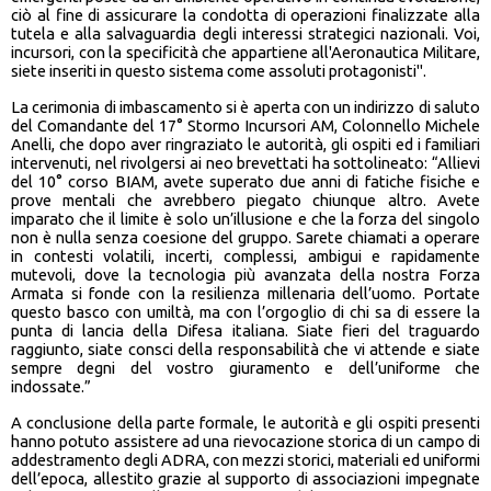
ciò al fine di assicurare la condotta di operazioni finalizzate alla
tutela e alla salvaguardia degli interessi strategici nazionali. Voi,
incursori, con la specificità che appartiene all'Aeronautica Militare,
siete inseriti in questo sistema come assoluti protagonisti".
La cerimonia di imbascamento si è aperta con un indirizzo di saluto
del Comandante del 17° Stormo Incursori AM, Colonnello Michele
Anelli, che dopo aver ringraziato le autorità, gli ospiti ed i familiari
intervenuti, nel rivolgersi ai neo brevettati ha sottolineato: “Allievi
del 10° corso BIAM, avete superato due anni di fatiche fisiche e
prove mentali che avrebbero piegato chiunque altro. Avete
imparato che il limite è solo un’illusione e che la forza del singolo
non è nulla senza coesione del gruppo. Sarete chiamati a operare
in contesti volatili, incerti, complessi, ambigui e rapidamente
mutevoli, dove la tecnologia più avanzata della nostra Forza
Armata si fonde con la resilienza millenaria dell’uomo. Portate
questo basco con umiltà, ma con l’orgoglio di chi sa di essere la
punta di lancia della Difesa italiana. Siate fieri del traguardo
raggiunto, siate consci della responsabilità che vi attende e siate
sempre degni del vostro giuramento e dell’uniforme che
indossate.”
A conclusione della parte formale, le autorità e gli ospiti presenti
hanno potuto assistere ad una rievocazione storica di un campo di
addestramento degli ADRA, con mezzi storici, materiali ed uniformi
dell’epoca, allestito grazie al supporto di associazioni impegnate