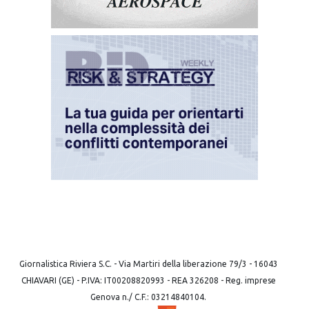
Giornalistica Riviera S.C. - Via Martiri della liberazione 79/3 - 16043
CHIAVARI (GE) - P.IVA: IT00208820993 - REA 326208 - Reg. imprese
Genova n./ C.F.: 03214840104.