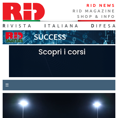
RID NEWS
RID MAGAZINE
SHOP & INFO
R
IVISTA
I
TALIANA
D
IFES
A
☰