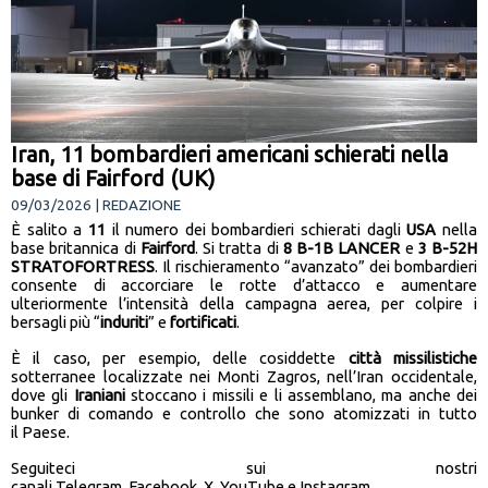
Iran, 11 bombardieri americani schierati nella
base di Fairford (UK)
09/03/2026 | REDAZIONE
È salito a
11
il numero dei bombardieri schierati dagli
USA
nella
base britannica di
Fairford
. Si tratta di
8 B-1B
LANCER
e
3 B-52H
STRATOFORTRESS
. Il rischieramento “avanzato” dei bombardieri
consente di accorciare le rotte d’attacco e aumentare
ulteriormente l’intensità della campagna aerea, per colpire i
bersagli più “
induriti
” e
fortificati
.
È il caso, per esempio, delle cosiddette
città missilistiche
sotterranee localizzate nei Monti Zagros, nell’Iran occidentale,
dove gli
Iraniani
stoccano i missili e li assemblano, ma anche dei
bunker di comando e controllo che sono atomizzati in tutto
il Paese.
Seguiteci sui nostri
canali
Telegram
,
Facebook
,
X
,
YouTube
e
Instagram
.