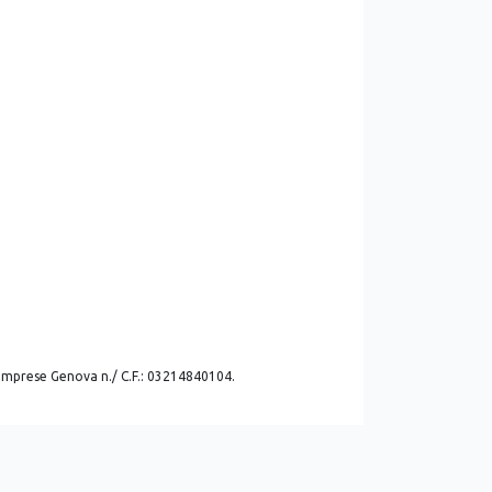
. imprese Genova n./ C.F.: 03214840104.