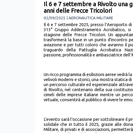
Il 6 e 7 settembre a Rivolto una 
anni delle Frecce Tricolori
02/09/2025 | AERONAUTICA MILITARE
Il 6 e 7 settembre 2025, presso l’Aeroporto di 
313° Gruppo Addestramento Acrobatico, si t
stagione delle Frecce Tricolori. Un appunta
trasformerà la base in un punto d’incontro per 
aviazione e per tutti coloro che avranno il p
traguardo della Pattuglia Acrobatica Na
passione, professionalità e ambasciatrice dell’
Un ricco programma di esibizioni aeree vedrà la
velivoli moderni e storici, una mostra statica di
un percorso culturale ed esperienziale attrave
di Rivolto, nel centenario della sua costituzi
cimeli delle imprese italiane mentre un percor
virtuale, consentirà al pubblico di vivere le emo
L’evento sarà l’occasione per sottolineare il p
solidale che in tutto il 2025, grazie alle do
Militare, di privati e di associazioni, permette