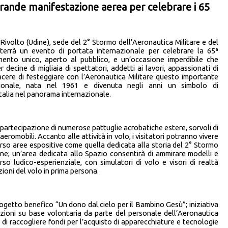
grande manifestazione aerea per celebrare i 65
Rivolto (Udine), sede del 2° Stormo dell’Aeronautica Militare e del
errà un evento di portata internazionale per celebrare la 65ª
mento unico, aperto al pubblico, e un’occasione imperdibile che
decine di migliaia di spettatori, addetti ai lavori, appassionati di
iacere di festeggiare con l’Aeronautica Militare questo importante
zionale, nata nel 1961 e divenuta negli anni un simbolo di
Italia nel panorama internazionale.
 partecipazione di numerose pattuglie acrobatiche estere, sorvoli di
 aeromobili. Accanto alle attività in volo, i visitatori potranno vivere
rso aree espositive come quella dedicata alla storia del 2° Stormo
one; un’area dedicata allo Spazio consentirà di ammirare modelli e
so ludico-esperienziale, con simulatori di volo e visori di realtà
zioni del volo in prima persona.
rogetto benefico “Un dono dal cielo per il Bambino Gesù”; iniziativa
nazioni su base volontaria da parte del personale dell’Aeronautica
rà di raccogliere fondi per l’acquisto di apparecchiature e tecnologie