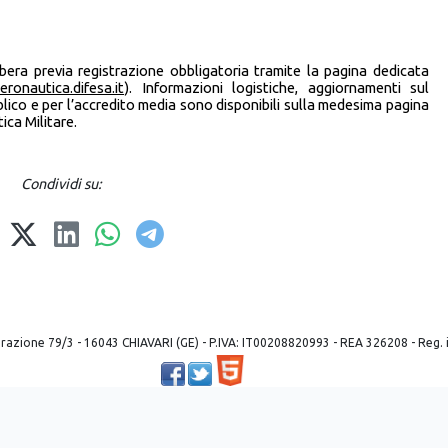
bera previa registrazione obbligatoria tramite la pagina dedicata
ronautica.difesa.it
). Informazioni logistiche, aggiornamenti sul
lico e per l’accredito media sono disponibili sulla medesima pagina
ica Militare.
Condividi su:
 liberazione 79/3 - 16043 CHIAVARI (GE) - P.IVA: IT00208820993 - REA 326208 - Reg
Powered by ©
2026
Mobilbyte s.a.s.
Information Technology