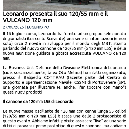
Leonardo presenta il suo 120/55 mm e il
VULCANO 120 mm
27/08/2025 | EUGENIO PO
Il 16 luglio scorso, Leonardo ha fornito ad un gruppo selezionato
di giornalisti (tra cui lo Scrivente) una serie di informazioni (e non
solo) circa 2 novità in sviluppo per il mondo degli MBT: stiamo
parlando del nuovo cannone da 120/55 mm (o 120 mm L55) e della
nuova munizione guidata a gittata accresciuta VULCANO da 120
mm.
La Business Unit Defence della Divisione Elettronica di Leonardo
(cioè, sostanzialmente, la ex Oto Melara) ha infatti organizzato,
presso il Balipedio COTTRAU (facente parte del Centro di
Supporto e Sperimentazione Navale, CSSN) di Portovenere (SP),
una giornata per illustrare (e, anche, "far toccare con mano")
questi nuovi prodotti.
Il cannone da 120 mm L55 di Leonardo
La nuova massa oscillante da 120 mm con canna lunga 55 calibri
(120/55 mm o 120 mm L55) è stata una delle 2 protagoniste di
questo evento. Abbiamo infatti potuto assistere "live" ad una serie
di tiri di prova sul primo prototipo di questo cannone: ma andiamo