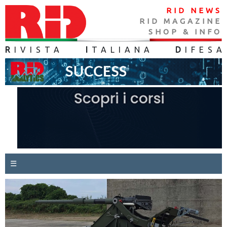
RID NEWS
RID MAGAZINE
SHOP & INFO
R
IVISTA
I
TALIANA
D
IFES
A
☰