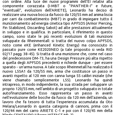
con ordine. Alla luce dei nuovi programmi dell'EI relativi alla
componente corazzata (I-MBT o "PANTHER-I" e future,
"eventuali", evoluzioni dell'ARIETE), Leonardo ha deciso di
realizzare una nuova bocca da fuoco da 120/55 mm ad anima liscia
per carri da combattimento (MBT) in grado di impiegare tutto il
munizionamento ad energia cinetica tipo APFSDS (Armor Piercing,
Fin Stabilized, Discarding Sabot) ad alte prestazioni attualmente
in sviluppo e in qualifica. In particolare, il riferimento in questo
campo, sono state le più recenti evoluzioni di tali munizioni
sviluppate da Rheinmentall: si tratta del nuovo colpo APFSDS,
noto come eKE (enhanced Kinetic Energy) ma conosciuto in
passato pure come KE2020NEO (a tale proposito si veda RID
02/17 pagg. 38-45). Si tratta di una munizione che, come nel caso
del predecessore DM-73, ha una Design Pressure più alta rispetto
a quella degli APFSDS precedenti e richiede dunque - per essere
sparato - un'arma nuova. A tale scopo Rheinmetall ha realizzato il
nuovo L55A1 da 120/55 mm, arma che costituisce un passo in
avanti rispetto al 120 mm con canna lunga 55 calibri iniziale (che
viene chiamato semplicemente L55). Leonardo ha quindi
intrapreso, in modo indipendente, la sua strada per sviluppare un
proprio 120/55 mm, nell'ambito di un progetto sviluppato in totale
autofinanziamento. Esso rappresenta un passo in avanti
nell'evoluzione delle bocche da fuoco da 120 mm dell'azienda, un
lavoro che fa tesoro di tutta l'esperienza accumulata da Oto
Melara/Leonardo in questa categoria di cannoni, prima con il
120/44 mm del carro ARIETE C-1 e poi con il 120/45 mm della
blindo CENTAURO II (torre HITFACT Mk-2).