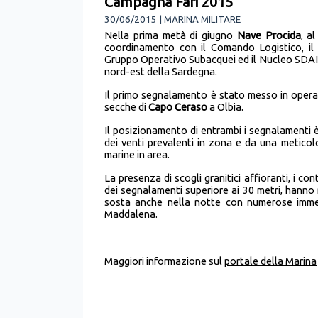
Campagna Fari 2015
30/06/2015 | MARINA MILITARE
Nella prima metà di giugno
Nave Procida
, a
coordinamento con il Comando Logistico, il 
Gruppo Operativo Subacquei ed il Nucleo SDAI
nord-est della Sardegna.
Il primo segnalamento è stato messo in oper
secche di
Capo Ceraso
a Olbia.
Il posizionamento di entrambi i segnalamenti è
dei venti prevalenti in zona e da una meticol
marine in area.
La presenza di scogli granitici affioranti, i con
dei segnalamenti superiore ai 30 metri, hanno
sosta anche nella notte con numerose imme
Maddalena.
Maggiori informazione sul
portale della Marina