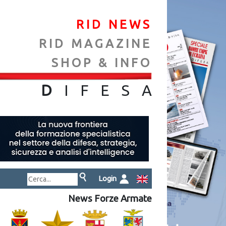
RID NEWS
RID MAGAZINE
SHOP & INFO
NA
D
IFES
A
Login
News Forze Armate