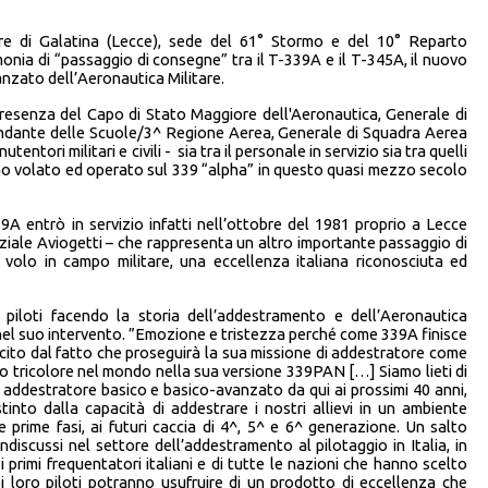
are di Galatina (Lecce), sede del 61° Stormo e del 10° Reparto
onia di “passaggio di consegne” tra il T-339A e il T-345A, il nuovo
nzato dell’Aeronautica Militare.
 presenza del Capo di Stato Maggiore dell'Aeronautica, Generale di
dante delle Scuole/3^ Regione Aerea, Generale di Squadra Aerea
manutentori militari e civili - sia tra il personale in servizio sia tra quelli
no volato ed operato sul 339 “alpha” in questo quasi mezzo secolo
9A entrò in servizio infatti nell’ottobre del 1981 proprio a Lecce
iziale Aviogetti – che rappresenta un altro importante passaggio di
l volo in campo militare, una eccellenza italiana riconosciuta ed
piloti facendo la storia dell’addestramento e dell’Aeronautica
 nel suo intervento. ”Emozione e tristezza perché come 339A finisce
cito dal fatto che proseguirà la sua missione di addestratore come
o tricolore nel mondo nella sua versione 339PAN […] Siamo lieti di
re addestratore basico e basico-avanzato da qui ai prossimi 40 anni,
tinto dalla capacità di addestrare i nostri allievi in un ambiente
 prime fasi, ai futuri caccia di 4^, 5^ e 6^ generazione. Un salto
indiscussi nel settore dell’addestramento al pilotaggio in Italia, in
 primi frequentatori italiani e di tutte le nazioni che hanno scelto
i loro piloti potranno usufruire di un prodotto di eccellenza che