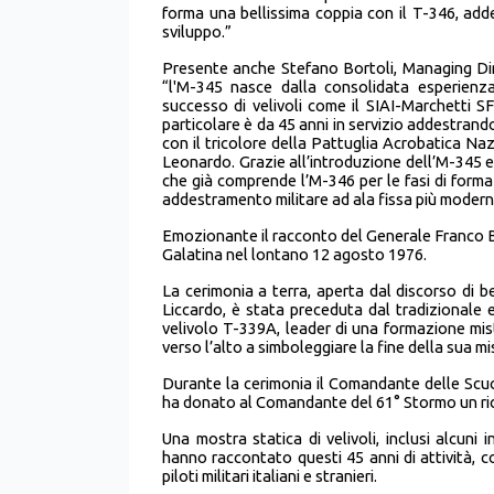
forma una bellissima coppia con il T-346, add
sviluppo.”
Presente anche Stefano Bortoli, Managing Dir
“l'M-345 nasce dalla consolidata esperienza 
successo di velivoli come il SIAI-Marchetti 
particolare è da 45 anni in servizio addestrando p
con il tricolore della Pattuglia Acrobatica N
Leonardo. Grazie all’introduzione dell’M-345 e
che già comprende l’M-346 per le fasi di formaz
addestramento militare ad ala fissa più modern
Emozionante il racconto del Generale Franco Bon
Galatina nel lontano 12 agosto 1976.
La cerimonia a terra, aperta dal discorso di
Liccardo, è stata preceduta dal tradizionale 
velivolo T-339A, leader di una formazione mis
verso l’alto a simboleggiare la fine della sua m
Durante la cerimonia il Comandante delle Scu
ha donato al Comandante del 61° Stormo un rico
Una mostra statica di velivoli, inclusi alcuni 
hanno raccontato questi 45 anni di attività, co
piloti militari italiani e stranieri.