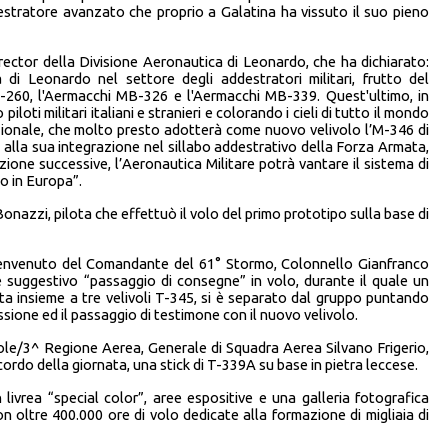
estratore avanzato che proprio a Galatina ha vissuto il suo pieno
ector della Divisione Aeronautica di Leonardo, che ha dichiarato:
di Leonardo nel settore degli addestratori militari, frutto del
SF-260, l'Aermacchi MB-326 e l'Aermacchi MB-339. Quest'ultimo, in
iloti militari italiani e stranieri e colorando i cieli di tutto il mondo
azionale, che molto presto adotterà come nuovo velivolo l’M-346 di
 alla sua integrazione nel sillabo addestrativo della Forza Armata,
ione successive, l’Aeronautica Militare potrà vantare il sistema di
o in Europa”.
azzi, pilota che effettuò il volo del primo prototipo sulla base di
 benvenuto del Comandante del 61° Stormo, Colonnello Gianfranco
e suggestivo “passaggio di consegne” in volo, durante il quale un
ta insieme a tre velivoli T-345, si è separato dal gruppo puntando
issione ed il passaggio di testimone con il nuovo velivolo.
ole/3^ Regione Aerea, Generale di Squadra Aerea Silvano Frigerio,
rdo della giornata, una stick di T-339A su base in pietra leccese.
in livrea “special color”, aree espositive e una galleria fotografica
n oltre 400.000 ore di volo dedicate alla formazione di migliaia di