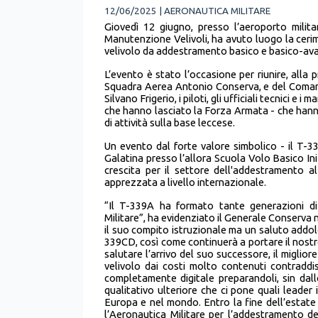
12/06/2025 | AERONAUTICA MILITARE
Giovedì 12 giugno, presso l’aeroporto milit
Manutenzione Velivoli, ha avuto luogo la cerim
velivolo da addestramento basico e basico-ava
L’evento è stato l’occasione per riunire, alla
Squadra Aerea Antonio Conserva, e del Coman
Silvano Frigerio, i piloti, gli ufficiali tecnici e i 
che hanno lasciato la Forza Armata - che han
di attività sulla base leccese.
Un evento dal forte valore simbolico - il T-33
Galatina presso l’allora Scuola Volo Basico In
crescita per il settore dell'addestramento a
apprezzata a livello internazionale.
“Il T-339A ha formato tante generazioni di 
Militare”, ha evidenziato il Generale Conserva
il suo compito istruzionale ma un saluto addol
339CD, così come continuerà a portare il nostr
salutare l’arrivo del suo successore, il miglio
velivolo dai costi molto contenuti contraddis
completamente digitale preparandoli, sin dalle
qualitativo ulteriore che ci pone quali leader 
Europa e nel mondo. Entro la fine dell’estate i
l’Aeronautica Militare per l’addestramento de