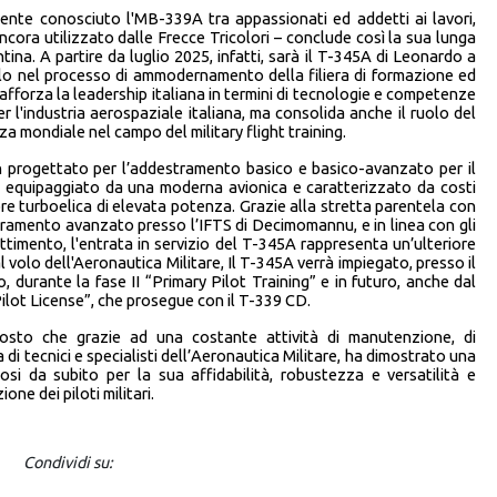
nte conosciuto l'MB-339A tra appassionati ed addetti ai lavori,
ora utilizzato dalle Frecce Tricolori – conclude così la sua lunga
tina. A partire da luglio 2025, infatti, sarà il T-345A di Leonardo a
ello nel processo di ammodernamento della filiera di formazione ed
rafforza la leadership italiana in termini di tecnologie e competenze
r l'industria aerospaziale italiana, ma consolida anche il ruolo del
a mondiale nel campo del military flight training.
 progettato per l’addestramento basico e basico-avanzato per il
e, equipaggiato da una moderna avionica e caratterizzato da costi
ore turboelica di elevata potenza. Grazie alla stretta parentela con
stramento avanzato presso l’IFTS di Decimomannu, e in linea con gli
ttimento, l'entrata in servizio del T-345A rappresenta un’ulteriore
 volo dell'Aeronautica Militare, Il T-345A verrà impiegato, presso il
 durante la fase II “Primary Pilot Training” e in futuro, anche dal
Pilot License”, che prosegue con il T-339 CD.
sto che grazie ad una costante attività di manutenzione, di
 di tecnici e specialisti dell’Aeronautica Militare, ha dimostrato una
osi da subito per la sua affidabilità, robustezza e versatilità e
ne dei piloti militari.
Condividi su: