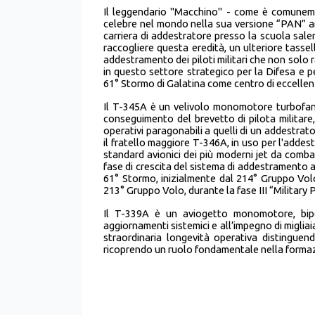
Il leggendario "Macchino" - come è comuneme
celebre nel mondo nella sua versione “PAN” anc
carriera di addestratore presso la scuola salen
raccogliere questa eredità, un ulteriore tass
addestramento dei piloti militari che non solo 
in questo settore strategico per la Difesa e pe
61° Stormo di Galatina come centro di eccellenz
Il T-345A è un velivolo monomotore turbofan
conseguimento del brevetto di pilota militar
operativi paragonabili a quelli di un addestrat
il fratello maggiore T-346A, in uso per l'adde
standard avionici dei più moderni jet da comba
fase di crescita del sistema di addestramento al
61° Stormo, inizialmente dal 214° Gruppo Volo,
213° Gruppo Volo, durante la fase III “Military 
Il T-339A è un aviogetto monomotore, bipo
aggiornamenti sistemici e all’impegno di migliaia
straordinaria longevità operativa distinguend
ricoprendo un ruolo fondamentale nella formazio