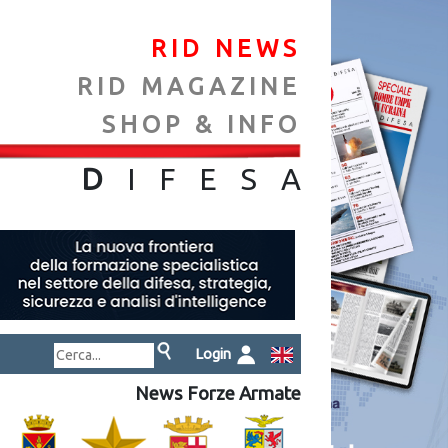
RID NEWS
RID MAGAZINE
SHOP & INFO
NA
D
IFES
A
Login
News Forze Armate