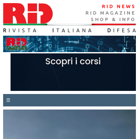
RID NEWS
RID MAGAZINE
SHOP & INFO
R
IVISTA
I
TALIANA
D
IFES
A
☰