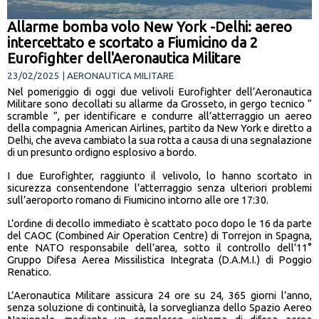
Allarme bomba volo New York -Delhi: aereo
intercettato e scortato a Fiumicino da 2
Eurofighter dell'Aeronautica Militare
23/02/2025 | AERONAUTICA MILITARE
Nel pomeriggio di oggi due velivoli Eurofighter dell’Aeronautica
Militare sono decollati su allarme da Grosseto, in gergo tecnico “
scramble ”, per identificare e condurre all’atterraggio un aereo
della compagnia American Airlines, partito da New York e diretto a
Delhi, che aveva cambiato la sua rotta a causa di una segnalazione
di un presunto ordigno esplosivo a bordo.
I due Eurofighter, raggiunto il velivolo, lo hanno scortato in
sicurezza consentendone l’atterraggio senza ulteriori problemi
sull’aeroporto romano di Fiumicino intorno alle ore 17:30.
L’ordine di decollo immediato è scattato poco dopo le 16 da parte
del CAOC (Combined Air Operation Centre) di Torrejon in Spagna,
ente NATO responsabile dell’area, sotto il controllo dell’11°
Gruppo Difesa Aerea Missilistica Integrata (D.A.M.I.) di Poggio
Renatico.
L’Aeronautica Militare assicura 24 ore su 24, 365 giorni l’anno,
senza soluzione di continuità, la sorveglianza dello Spazio Aereo