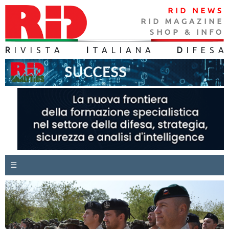
RID NEWS
RID MAGAZINE
SHOP & INFO
R
IVISTA
I
TALIANA
D
IFES
A
☰