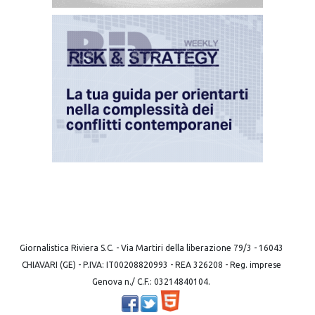
Giornalistica Riviera S.C. - Via Martiri della liberazione 79/3 - 16043
CHIAVARI (GE) - P.IVA: IT00208820993 - REA 326208 - Reg. imprese
Genova n./ C.F.: 03214840104.