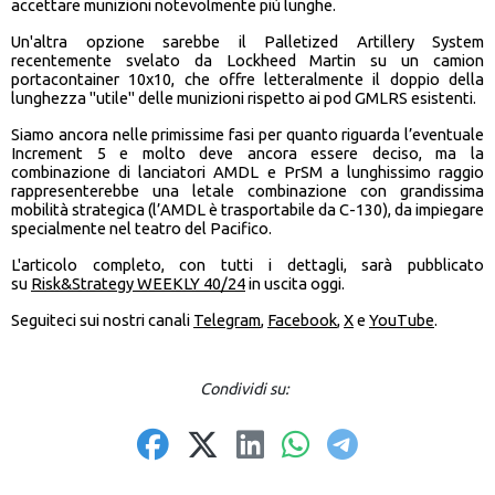
accettare munizioni notevolmente più lunghe.
Un'altra opzione sarebbe il Palletized Artillery System
recentemente svelato da Lockheed Martin su un camion
portacontainer 10x10, che offre letteralmente il doppio della
lunghezza "utile" delle munizioni rispetto ai pod GMLRS esistenti.
Siamo ancora nelle primissime fasi per quanto riguarda l’eventuale
Increment 5 e molto deve ancora essere deciso, ma la
combinazione di lanciatori AMDL e PrSM a lunghissimo raggio
rappresenterebbe una letale combinazione con grandissima
mobilità strategica (l’AMDL è trasportabile da C-130), da impiegare
specialmente nel teatro del Pacifico.
L'articolo completo, con tutti i dettagli, sarà pubblicato
su
Risk&Strategy WEEKLY 40/24
in uscita oggi.
Seguiteci sui nostri canali
Telegram
,
Facebook
,
X
e
YouTube
.
Condividi su: