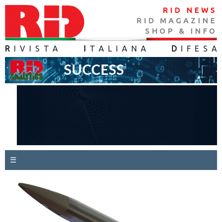
RID NEWS
RID MAGAZINE
SHOP & INFO
R
IVISTA
I
TALIANA
D
IFES
A
☰