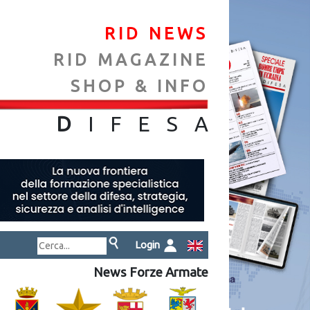
RID NEWS
RID MAGAZINE
SHOP & INFO
NA
D
IFES
A
Login
News Forze Armate