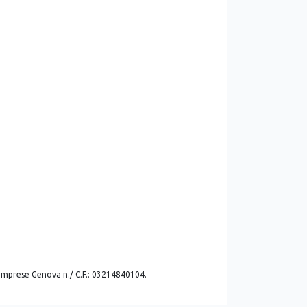
. imprese Genova n./ C.F.: 03214840104.