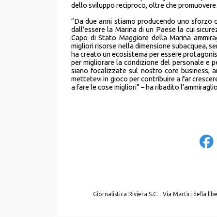
dello sviluppo reciproco, oltre che promuovere 
“Da due anni stiamo producendo uno sforzo co
dall’essere la Marina di un Paese la cui sicur
Capo di Stato Maggiore della Marina ammirag
migliori risorse nella dimensione subacquea, s
ha creato un ecosistema per essere protagonist
per migliorare la condizione del personale e per
siano focalizzate sul nostro core business, an
mettetevi in gioco per contribuire a far crescer
a fare le cose migliori” – ha ribadito l’ammiragl
Giornalistica Riviera S.C. - Via Martiri della