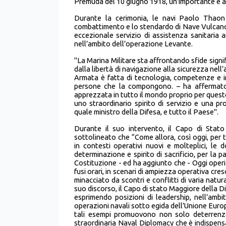
Premuda del 10 giugno 1918, un'importante e 
Durante la cerimonia, le navi Paolo Thaon
combattimento e lo stendardo di Nave Vulcano è 
eccezionale servizio di assistenza sanitaria 
nell’ambito dell’operazione Levante.
"La Marina Militare sta affrontando sfide signif
dalla libertà di navigazione alla sicurezza nel
Armata è fatta di tecnologia, competenze e in
persone che la compongono. – ha affermato 
apprezzata in tutto il mondo proprio per quest
uno straordinario spirito di servizio e una pr
quale ministro della Difesa, e tutto il Paese".
Durante il suo intervento, il Capo di Sta
sottolineato che “Come allora, così oggi, per t
in contesti operativi nuovi e molteplici, le
determinazione e spirito di sacrificio, per la p
Costituzione - ed ha aggiunto che - Oggi operi
fusi orari, in scenari di ampiezza operativa cr
minacciato da scontri e conflitti di varia natur
suo discorso, il Capo di stato Maggiore della D
esprimendo posizioni di leadership, nell’ambi
operazioni navali sotto egida dell’Unione Europ
tali esempi promuovono non solo deterrenza 
straordinaria Naval Diplomacy che è indispensa