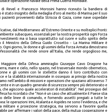
audace operazione navale della Prima Guerra Mondiale.
 di Revel e Francesco Morosini hanno ricevuto la bandiera di
stato insignito della medaglia d’oro al merito di Marina per il suo
ai pazienti provenienti dalla Striscia di Gaza, come nave ospedale
icative, dal Mediterraneo all'Estremo Oriente e su molteplici fronti:
l’ambiente subacqueo, essenziali per la nostra prosperità ogni Forza
vestimenti ma si basa soprattutto sul cuore e sullo spirito delle
il Ministro della Difesa Guido Crosetto - La Marina Militare è
o. Ogni giorno, le donne e gli uomini della Forza Armata dimostrano
ofessionalità che rende onore all’Italia, che rende orgoglioso me,
to Maggiore della Difesa ammiraglio Giuseppe Cavo Dragone ha
erra, mare e cielo, nello spazio, nel trasversale mondo cibernetico,
 donne e gli uomini con le stellette danno il loro contributo con
ace e la stabilità internazionale in ossequio ai principi della nostra
amo nell’ambito di missioni e operazioni che spaziano attraverso 7
escente e in un quadro generale di sicurezza sempre più deteriorato e
a, che agiscono quale acceleratori di instabilità”. Nel prosieguo del
ifesa ha ricordato che “Non è un caso che attualmente il Paese stia
to delle linee di comando, e fornendo assetti pregiati a tutte le
ea: le operazioni Irini, Atalanta e Aspides ne sono l’evidenza, e che
militare e proiezione strategica, ma servono a favorire quella
bile per affermare i valori della pace, della mutua cooperazione e