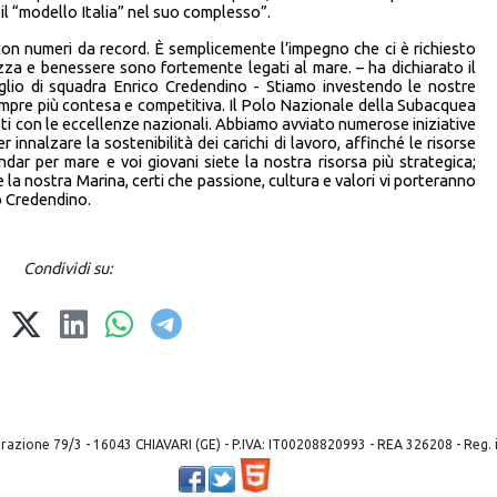
il “modello Italia” nel suo complesso”.
n numeri da record. È semplicemente l’impegno che ci è richiesto
ezza e benessere sono fortemente legati al mare. – ha dichiarato il
lio di squadra Enrico Credendino - Stiamo investendo le nostre
empre più contesa e competitiva. Il Polo Nazionale della Subacquea
i con le eccellenze nazionali. Abbiamo avviato numerose iniziative
 innalzare la sostenibilità dei carichi di lavoro, affinché le risorse
dar per mare e voi giovani siete la nostra risorsa più strategica;
e la nostra Marina, certi che passione, cultura e valori vi porteranno
io Credendino.
Condividi su:
 liberazione 79/3 - 16043 CHIAVARI (GE) - P.IVA: IT00208820993 - REA 326208 - Reg