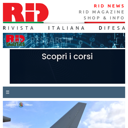
RID NEWS
RID MAGAZINE
SHOP & INFO
R
IVISTA
I
TALIANA
D
IFES
A
☰