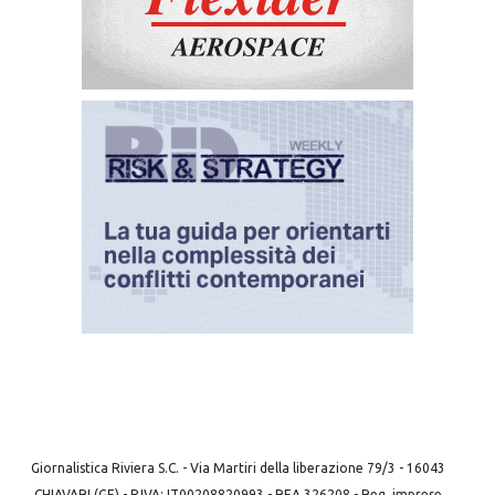
Giornalistica Riviera S.C. - Via Martiri della liberazione 79/3 - 16043
CHIAVARI (GE) - P.IVA: IT00208820993 - REA 326208 - Reg. imprese