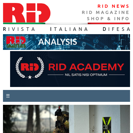
RID NEWS
RID MAGAZINE
SHOP & INFO
R
IVISTA
I
TALIANA
D
IFES
A
☰