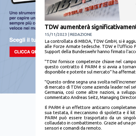
TDW aumenterà significativamen
15/11/2023 | REDAZIONE
La controllata di MBDA, TDW GmbH, si è aggiud
alle Forze Armate tedesche. TDW e l'Ufficio 
Support della Bundeswehr hanno firmato l'acco
"TDW fornisce competenze chiave nel campo de
questo contratto il PARM è si avvia a tornare
disponibile e potente sul mercato" ha afferm
"Questo ordine segna una svolta nell'incremen
di mercato di TDW come azienda leader nel sett
Germania, così come altre nazioni, a svilupp
commentato Andreas Seitz, Managing Director
Il PARM è un effettore anticarro completamen
sua testata, il meccanismo di spoletta e il kit
PARM può essere trasportato da un singolo 
collaudato in combattimento. Grazie ad una pr
sensori e comandi da remoto.