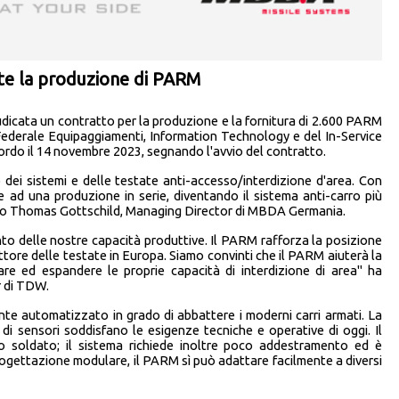
te la produzione di PARM
icata un contratto per la produzione e la fornitura di 2.600 PARM
Federale Equipaggiamenti, Information Technology e del In-Service
rdo il 14 novembre 2023, segnando l'avvio del contratto.
i sistemi e delle testate anti-accesso/interdizione d'area. Con
 ad una produzione in serie, diventando il sistema anti-carro più
ato Thomas Gottschild, Managing Director di MBDA Germania.
to delle nostre capacità produttive. Il PARM rafforza la posizione
ore delle testate in Europa. Siamo convinti che il PARM aiuterà la
are ed espandere le proprie capacità di interdizione di area" ha
 di TDW.
te automatizzato in grado di abbattere i moderni carri armati. La
 di sensori soddisfano le esigenze tecniche e operative di oggi. Il
soldato; il sistema richiede inoltre poco addestramento ed è
ogettazione modulare, il PARM sì può adattare facilmente a diversi