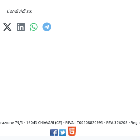
Condividi su:
 liberazione 79/3 - 16043 CHIAVARI (GE) - P.IVA: IT00208820993 - REA 326208 - Reg
Powered by ©
2026
Mobilbyte s.a.s.
Information Technology