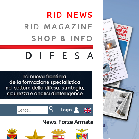
RID NEWS
RID MAGAZINE
SHOP & INFO
NA
D
IFES
A
Login
News Forze Armate