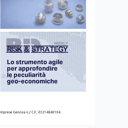
. imprese Genova n./ C.F.: 03214840104.