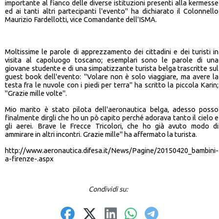
importante al fianco delle diverse istituzioni presenti alla kermesse
ed ai tanti altri partecipanti l'evento" ha dichiarato il Colonnello
Maurizio Fardellotti, vice Comandante dell'ISMA.
Moltissime le parole di apprezzamento dei cittadini e dei turisti in
visita al capoluogo toscano; esemplari sono le parole di una
giovane studente e di una simpatizzante turista belga trascritte sul
guest book dell'evento: "Volare non è solo viaggiare, ma avere la
testa fra le nuvole con i piedi per terra" ha scritto la piccola Karin;
"Grazie mille volte".
Mio marito è stato pilota dell'aeronautica belga, adesso posso
finalmente dirgli che ho un pò capito perché adorava tanto il cielo e
gli aerei. Brave le Frecce Tricolori, che ho già avuto modo di
ammirare in altri incontri. Grazie mille" ha affermato la turista.
http://www.aeronautica.difesa.it/News/Pagine/20150420_bambini-
a-firenze-.aspx
Condividi su: