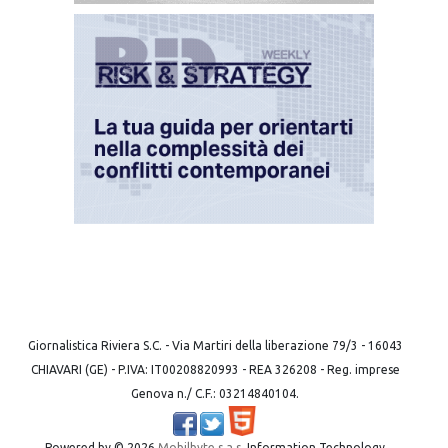
Giornalistica Riviera S.C. - Via Martiri della liberazione 79/3 - 16043
CHIAVARI (GE) - P.IVA: IT00208820993 - REA 326208 - Reg. imprese
Genova n./ C.F.: 03214840104.
Powered by ©
2026
Mobilbyte s.a.s.
Information Technology