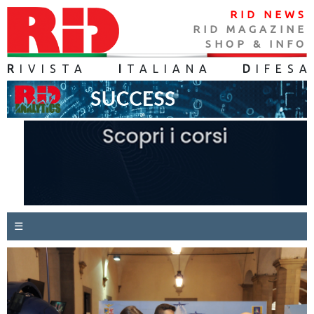
RID NEWS
RID MAGAZINE
SHOP & INFO
R
IVISTA
I
TALIANA
D
IFES
A
☰