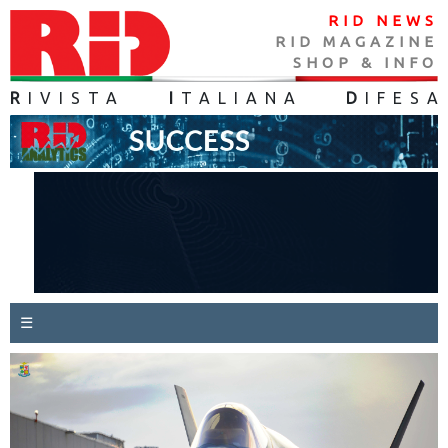
RID NEWS
RID MAGAZINE
SHOP & INFO
R
IVISTA
I
TALIANA
D
IFES
A
☰