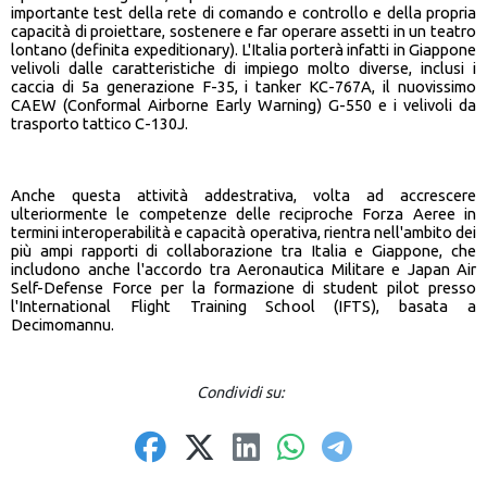
importante test della rete di comando e controllo e della propria
capacità di proiettare, sostenere e far operare assetti in un teatro
lontano (definita expeditionary). L'Italia porterà infatti in Giappone
velivoli dalle caratteristiche di impiego molto diverse, inclusi i
caccia di 5a generazione F-35, i tanker KC-767A, il nuovissimo
CAEW (Conformal Airborne Early Warning) G-550 e i velivoli da
trasporto tattico C-130J.
Anche questa attività addestrativa, volta ad accrescere
ulteriormente le competenze delle reciproche Forza Aeree in
termini interoperabilità e capacità operativa, rientra nell'ambito dei
più ampi rapporti di collaborazione tra Italia e Giappone, che
includono anche l'accordo tra Aeronautica Militare e Japan Air
Self-Defense Force per la formazione di student pilot presso
l'International Flight Training School (IFTS), basata a
Decimomannu.
Condividi su: