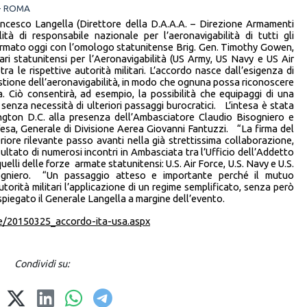
 - ROMA
ncesco Langella (Direttore della D.A.A.A. – Direzione Armamenti
lità di responsabile nazionale per l’aeronavigabilità di tutti gli
a firmato oggi con l’omologo statunitense Brig. Gen. Timothy Gowen,
ri statunitensi per l’Aeronavigabilità (US Army, US Navy e US Air
ra le rispettive autorità militari. L’accordo nasce dall’esigenza di
estione dell’aeronavigabilità, in modo che ognuna possa riconoscere
a. Ciò consentirà, ad esempio, la possibilità che equipaggi di una
a senza necessità di ulteriori passaggi burocratici. L’intesa è stata
ngton D.C. alla presenza dell’Ambasciatore Claudio Bisogniero e
esa, Generale di Divisione Aerea Giovanni Fantuzzi. “La firma del
iore rilevante passo avanti nella già strettissima collaborazione,
risultato di numerosi incontri in Ambasciata tra l’Ufficio dell’Addetto
quelli delle forze armate statunitensi: U.S. Air Force, U.S. Navy e U.S.
ogniero. “Un passaggio atteso e importante perché il mutuo
orità militari l’applicazione di un regime semplificato, senza però
a spiegato il Generale Langella a margine dell’evento.
ne/20150325_accordo-ita-usa.aspx
Condividi su: