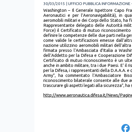
30/03/2015 | UFFICIO PUBBLICA INFORMAZIONE
Washington – Il Generale Ispettore Capo Fra
Aeronautici e per l’Aeronavigabilità), in qua
aeromobili militari e dei Corpi dello Stato, h
Rappresentante delegato delle Autorità milita
Force) il Certificato di mutuo riconoscimento t
definire le competenze delle due parti nella g
come valide le certificazioni emesse dall’altr
nazione utilizzino aeromobili militari dell’altr
firmata presso l’Ambasciata d’Italia a Washi
dell’Addetto per la Difesa e Cooperazione Dif
Certificato di mutuo riconoscimento è un ulter
anche in ambito militare, tra i due Paesi. E’ il 
per la Difesa, i rappresentanti della D.A.A.A. e 
Army”, ha commentato l’Ambasciatore Bis
riconoscimento bilaterale consente alle due aut
trascurare gli aspetti legati alla sicurezza”, h
http://www.aeronautica.difesa.it/News/Pagi