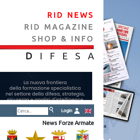
RID NEWS
RID MAGAZINE
SHOP & INFO
NA
D
IFES
A
Login
News Forze Armate