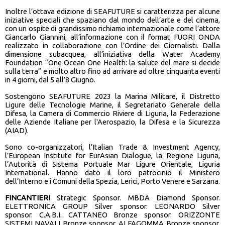
Inoltre l’ottava edizione di SEAFUTURE si caratterizza per alcune
iniziative speciali che spaziano dal mondo dell’arte e del cinema,
con un ospite di grandissimo richiamo internazionale come l’attore
Giancarlo Giannini, all’informazione con il format FUORI ONDA
realizzato in collaborazione con l’Ordine dei Giornalisti. Dalla
dimensione subacquea, all’iniziativa della Water Academy
Foundation “One Ocean One Health: la salute del mare si decide
sulla terra” e molto altro fino ad arrivare ad oltre cinquanta eventi
in 4 giorni, dal 5 all’8 Giugno.
Sostengono SEAFUTURE 2023 la Marina Militare, il Distretto
Ligure delle Tecnologie Marine, il Segretariato Generale della
Difesa, la Camera di Commercio Riviere di Liguria, la Federazione
delle Aziende Italiane per l'Aerospazio, la Difesa e la Sicurezza
(AIAD).
Sono co-organizzatori, l’Italian Trade & Investment Agency,
l’European Institute for EurAsian Dialogue, la Regione Liguria,
l’Autorità di Sistema Portuale Mar Ligure Orientale, Liguria
International. Hanno dato il loro patrocinio il Ministero
dell’Interno e i Comuni della Spezia, Lerici, Porto Venere e Sarzana.
FINCANTIERI
Strategic Sponsor.
MBDA Diamond Sponsor.
ELETTRONICA GROUP Silver sponsor. LEONARDO Silver
sponsor. C.A.B.I. CATTANEO Bronze sponsor. ORIZZONTE
SISTEMI NAVALI Bronze sponsor. ALFAGOMMA Bronze sponsor.