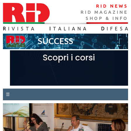
RID NEWS
RID MAGAZINE
SHOP & INFO
R
IVISTA
I
TALIANA
D
IFES
A
☰