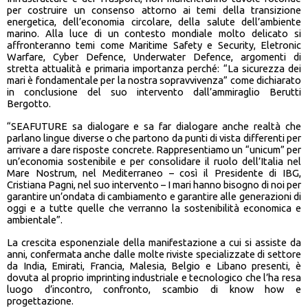
per costruire un consenso attorno ai temi della transizione
energetica, dell’economia circolare, della salute dell’ambiente
marino. Alla luce di un contesto mondiale molto delicato si
affronteranno temi come Maritime Safety e Security, Eletronic
Warfare, Cyber Defence, Underwater Defence, argomenti di
stretta attualità e primaria importanza perché: “La sicurezza dei
mari è fondamentale per la nostra sopravvivenza” come dichiarato
in conclusione del suo intervento dall’ammiraglio Berutti
Bergotto.
“SEAFUTURE sa dialogare e sa far dialogare anche realtà che
parlano lingue diverse o che partono da punti di vista differenti per
arrivare a dare risposte concrete. Rappresentiamo un “unicum” per
un’economia sostenibile e per consolidare il ruolo dell’Italia nel
Mare Nostrum, nel Mediterraneo – così il Presidente di IBG,
Cristiana Pagni, nel suo intervento – I mari hanno bisogno di noi per
garantire un’ondata di cambiamento e garantire alle generazioni di
oggi e a tutte quelle che verranno la sostenibilità economica e
ambientale”.
La crescita esponenziale della manifestazione a cui si assiste da
anni, confermata anche dalle molte riviste specializzate di settore
da India, Emirati, Francia, Malesia, Belgio e Libano presenti, è
dovuta al proprio imprinting industriale e tecnologico che l’ha resa
luogo d’incontro, confronto, scambio di know how e
progettazione.