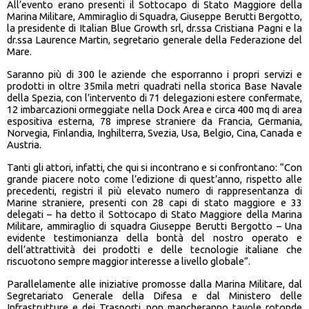
All’evento erano presenti il Sottocapo di Stato Maggiore della
Marina Militare, Ammiraglio di Squadra, Giuseppe Berutti Bergotto,
la presidente di Italian Blue Growth srl, dr.ssa Cristiana Pagni e la
dr.ssa Laurence Martin, segretario generale della Federazione del
Mare.
Saranno più di 300 le aziende che esporranno i propri servizi e
prodotti in oltre 35mila metri quadrati nella storica Base Navale
della Spezia, con l’intervento di 71 delegazioni estere confermate,
12 imbarcazioni ormeggiate nella Dock Area e circa 400 mq di area
espositiva esterna, 78 imprese straniere da Francia, Germania,
Norvegia, Finlandia, Inghilterra, Svezia, Usa, Belgio, Cina, Canada e
Austria.
Tanti gli attori, infatti, che qui si incontrano e si confrontano: “Con
grande piacere noto come l’edizione di quest’anno, rispetto alle
precedenti, registri il più elevato numero di rappresentanza di
Marine straniere, presenti con 28 capi di stato maggiore e 33
delegati – ha detto il Sottocapo di Stato Maggiore della Marina
Militare, ammiraglio di squadra Giuseppe Berutti Bergotto – Una
evidente testimonianza della bontà del nostro operato e
dell’attrattività dei prodotti e delle tecnologie italiane che
riscuotono sempre maggior interesse a livello globale”.
Parallelamente alle iniziative promosse dalla Marina Militare, dal
Segretariato Generale della Difesa e dal Ministero delle
Infrastrutture e dei Trasporti, non mancheranno tavole rotonde