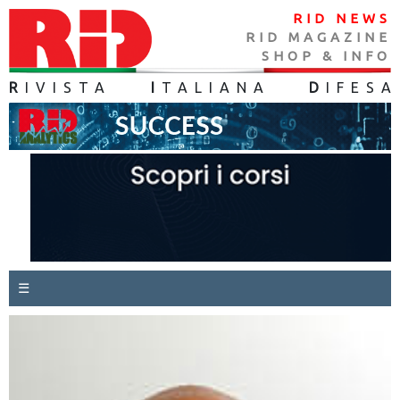
RID NEWS
RID MAGAZINE
SHOP & INFO
R
IVISTA
I
TALIANA
D
IFES
A
☰