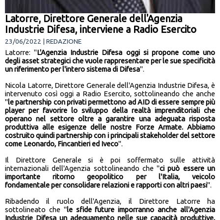
Latorre, Direttore Generale dell'Agenzia
Industrie Difesa, interviene a Radio Esercito
23/06/2022 | REDAZIONE
Latorre: "
L'Agenzia Industrie Difesa oggi si propone come uno
degli asset strategici che vuole rappresentare per le sue specificità
un riferimento per l'intero sistema di Difesa
".
Nicola Latorre, Direttore Generale dell'Agenzia Industrie Difesa, è
intervenuto così oggi a Radio Esercito, sottolineando che anche
"
le partnership con privati permettono ad AID di essere sempre più
player per favorire lo sviluppo della realtà imprenditoriali che
operano nel settore oltre a garantire una adeguata risposta
produttiva alle esigenze delle nostre Forze Armate. Abbiamo
costruito quindi partnership con i principali stakeholder del settore
come Leonardo, Fincantieri ed Iveco
".
Il Direttore Generale si è poi soffermato sulle attività
internazionali dell'Agenzia sottolineando che "
ci può essere un
importante ritorno geopolitico per l'Italia, veicolo
fondamentale
per consolidare relazioni e rapporti con altri paesi
".
Ribadendo il ruolo dell'Agenzia, il Direttore Latorre ha
sottolineato che "
le sfide future imporranno anche all'Agenzia
Industrie Difesa un adeguamento nelle sue capacità produttive,