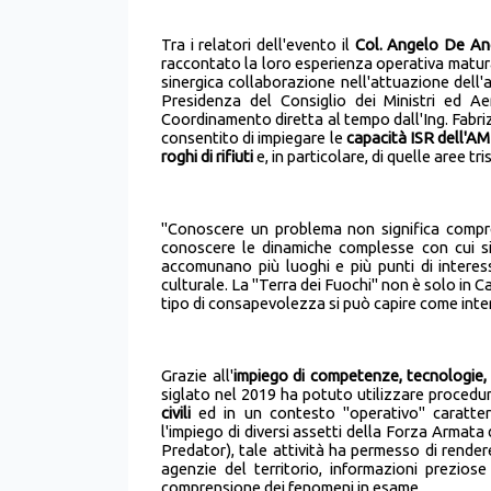
Tra i relatori dell'evento il
Col. Angelo De An
raccontato la loro esperienza operativa matura
sinergica collaborazione nell'attuazione dell'
Presidenza del Consiglio dei Ministri ed Ae
Coordinamento diretta al tempo dall'Ing. Fabriz
consentito di impiegare le
capacità ISR dell'AM 
roghi di rifiuti
e, in particolare, di quelle aree t
"Conoscere un problema non significa compre
conoscere le dinamiche complesse con cui si 
accomunano più luoghi e più punti di intere
culturale. La "Terra dei Fuochi" non è solo in 
tipo di consapevolezza si può capire come inte
Grazie all'
impiego di competenze, tecnologie, s
siglato nel 2019 ha potuto utilizzare procedur
civili
ed in un contesto "operativo" caratteriz
l'impiego di diversi assetti della Forza Armata 
Predator), tale attività ha permesso di rendere
agenzie del territorio, informazioni preziose 
comprensione dei fenomeni in esame.