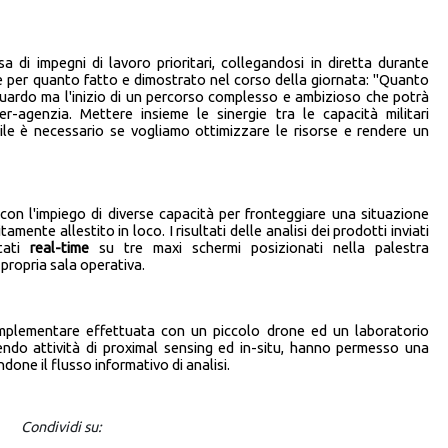
 di impegni di lavoro prioritari, collegandosi in diretta durante
e per quanto fatto e dimostrato nel corso della giornata: "Quanto
uardo ma l'inizio di un percorso complesso e ambizioso che potrà
ter-agenzia. Mettere insieme le sinergie tra le capacità militari
ile è necessario se vogliamo ottimizzare le risorse e rendere un
con l'impiego di diverse capacità per fronteggiare una situazione
amente allestito in loco. I risultati delle analisi dei prodotti inviati
ttati
real-time
su tre maxi schermi posizionati nella palestra
 propria sala operativa.
complementare effettuata con un piccolo drone ed un laboratorio
endo attività di proximal sensing ed in-situ, hanno permesso una
one il flusso informativo di analisi.
Condividi su: