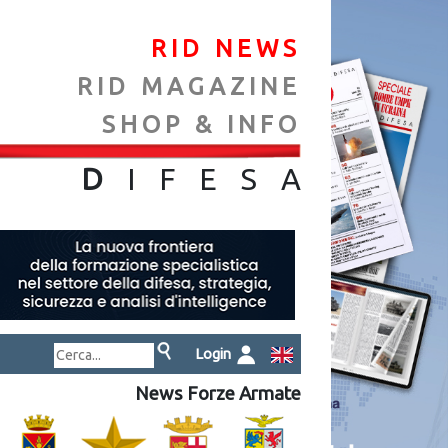
RID NEWS
RID MAGAZINE
SHOP & INFO
NA
D
IFES
A
Login
News Forze Armate