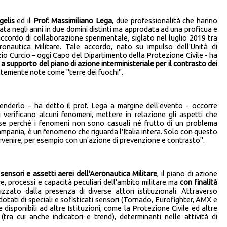
gelis
ed il
Prof. Massimiliano Lega
, due professionalità che hanno
ta negli anni in due domini distinti ma approdata ad una proficua e
accordo di collaborazione sperimentale, siglato nel luglio 2019 tra
ronautica Militare. Tale accordo, nato su impulso dell'Unità di
io Curcio – oggi Capo del Dipartimento della Protezione Civile - ha
a supporto del piano di azione interministeriale per il contrasto dei
ristemente note come "terre dei fuochi".
nderlo – ha detto il prof. Lega a margine dell'evento - occorre
verificano alcuni fenomeni, mettere in relazione gli aspetti che
sse perché i fenomeni non sono casuali né frutto di un problema
Campania, è un fenomeno che riguarda l'Italia intera. Solo con questo
rvenire, per esempio con un'azione di prevenzione e contrasto".
ensori e assetti aerei dell'Aeronautica Militare
, il piano di azione
e, processi e capacità peculiari dell'ambito militare ma
con finalità
zato dalla presenza di diverse attori istituzionali. Attraverso
dotati di speciali e sofisticati sensori (Tornado, Eurofighter, AMX e
 disponibili ad altre Istituzioni, come la Protezione Civile ed altre
(tra cui anche indicatori e trend), determinanti nelle attività di