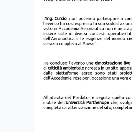
L'
Ing. Curcio
, non potendo partecipare a causa
l'evento ha così espresso la sua soddisfazion
visto in Accademia Aeronautica non è un trag
essere utile in diversi contesti operativi/In
dell'Aeronautica e le esigenze del mondo civ
servizio completo al Paese".
Ha concluso l'evento una
dimostrazione live
di
criticità ambientale
ricreata in un sito apposit
dalle piattaforme aeree sono stati proie
dell'Accademia, resa per l'occasione una vera e
All'attività del Predator è seguita quella 
mobile dell'
Università Parthenope
che, svolg
completa caratterizzazione del sito, completand