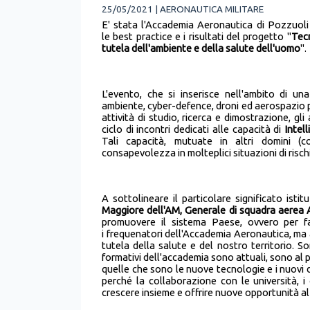
25/05/2021 | AERONAUTICA MILITARE
E' stata l'Accademia Aeronautica di Pozzuoli
le best practice e i risultati del progetto "
Tecn
tutela dell'ambiente e della salute dell'uomo
".
L'evento, che si inserisce nell'ambito di un
ambiente, cyber-defence, droni ed aerospazio pe
attività di studio, ricerca e dimostrazione, gl
ciclo di incontri dedicati alle capacità di
Intel
Tali capacità, mutuate in altri domini (
consapevolezza in molteplici situazioni di risc
A sottolineare il particolare significato ist
Maggiore dell'AM, Generale di squadra aerea
promuovere il sistema Paese, ovvero per fa
i frequenatori dell'Accademia Aeronautica, ma a
tutela della salute e del nostro territorio. S
formativi dell'accademia sono attuali, sono al p
quelle che sono le nuove tecnologie e i nuovi dom
perché la collaborazione con le università, i c
crescere insieme e offrire nuove opportunità a