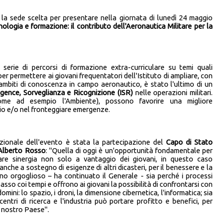
 la sede scelta per presentare nella giornata di lunedì 24 maggio
ologia e formazione: il contributo dell'Aeronautica Militare per la
a serie di percorsi di formazione extra-curriculare su temi quali
r permettere ai giovani frequentatori dell'Istituto di ampliare, con
i ambiti di conoscenza in campo aeronautico, è stato l'ultimo di un
ligence, Sorveglianza e Ricognizione (ISR)
nelle operazioni militari.
come ad esempio l'Ambiente), possono favorire una migliore
hio e/o nel fronteggiare emergenze.
ituzionale dell'evento è stata la partecipazione del
Capo di Stato
 Alberto Rosso
: "Quella di oggi è un'opportunità fondamentale per
re sinergia non solo a vantaggio dei giovani, in questo caso
nche a sostegno di esigenze di altri dicasteri, per il benessere e la
ono orgoglioso – ha continuato il Generale - sia perché i processi
asso coi tempi e offrono ai giovani la possibilità di confrontarsi con
ini: lo spazio, i droni, la dimensione cibernetica, l'informatica; sia
entri di ricerca e l'industria può portare profitto e benefici, per
l nostro Paese".