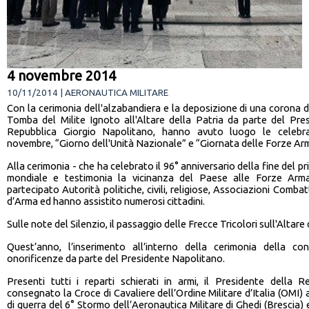
4 novembre 2014
10/11/2014 | AERONAUTICA MILITARE
Con la cerimonia dell'alzabandiera e la deposizione di una corona di
Tomba del Milite Ignoto all'Altare della Patria da parte del Pre
Repubblica Giorgio Napolitano, hanno avuto luogo le celebra
novembre, “Giorno dell'Unità Nazionale” e “Giornata delle Forze Ar
Alla cerimonia - che ha celebrato il 96° anniversario della fine del p
mondiale e testimonia la vicinanza del Paese alle Forze Arm
partecipato Autorità politiche, civili, religiose, Associazioni Combat
d’Arma ed hanno assistito numerosi cittadini.
Sulle note del Silenzio, il passaggio delle Frecce Tricolori sull'Altare 
Quest’anno, l’inserimento all’interno della cerimonia della co
onorificenze da parte del Presidente Napolitano.
Presenti tutti i reparti schierati in armi, il Presidente della 
consegnato la Croce di Cavaliere dell’Ordine Militare d’Italia (OMI) 
di guerra del 6° Stormo dell’Aeronautica Militare di Ghedi (Brescia) 