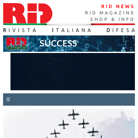
RID NEWS
RID MAGAZINE
SHOP & INFO
R
IVISTA
I
TALIANA
D
IFES
A
☰