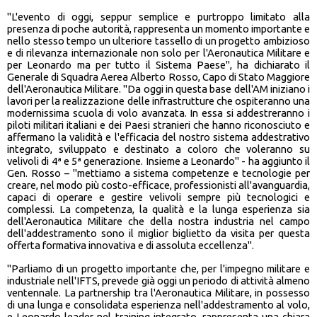
"L'evento di oggi, seppur semplice e purtroppo limitato alla
presenza di poche autorità, rappresenta un momento importante e
nello stesso tempo un ulteriore tassello di un progetto ambizioso
e di rilevanza internazionale non solo per l'Aeronautica Militare e
per Leonardo ma per tutto il Sistema Paese", ha dichiarato il
Generale di Squadra Aerea Alberto Rosso, Capo di Stato Maggiore
dell'Aeronautica Militare. "Da oggi in questa base dell'AM iniziano i
lavori per la realizzazione delle infrastrutture che ospiteranno una
modernissima scuola di volo avanzata. In essa si addestreranno i
piloti militari italiani e dei Paesi stranieri che hanno riconosciuto e
affermano la validità e l'efficacia del nostro sistema addestrativo
integrato, sviluppato e destinato a coloro che voleranno su
velivoli di 4ª e 5ª generazione. Insieme a Leonardo" - ha aggiunto il
Gen. Rosso – "mettiamo a sistema competenze e tecnologie per
creare, nel modo più costo-efficace, professionisti all'avanguardia,
capaci di operare e gestire velivoli sempre più tecnologici e
complessi. La competenza, la qualità e la lunga esperienza sia
dell'Aeronautica Militare che della nostra industria nel campo
dell'addestramento sono il miglior biglietto da visita per questa
offerta formativa innovativa e di assoluta eccellenza".
"Parliamo di un progetto importante che, per l'impegno militare e
industriale nell'IFTS, prevede già oggi un periodo di attività almeno
ventennale. La partnership tra l'Aeronautica Militare, in possesso
di una lunga e consolidata esperienza nell'addestramento al volo,
e Leonardo leader nel training integrato, rappresenta una chiara