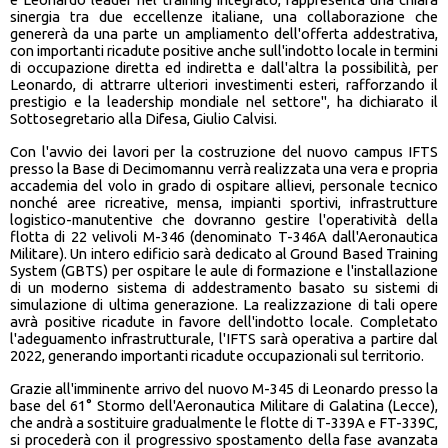
sinergia tra due eccellenze italiane, una collaborazione che
genererà da una parte un ampliamento dell'offerta addestrativa,
con importanti ricadute positive anche sull'indotto locale in termini
di occupazione diretta ed indiretta e dall'altra la possibilità, per
Leonardo, di attrarre ulteriori investimenti esteri, rafforzando il
prestigio e la leadership mondiale nel settore", ha dichiarato il
Sottosegretario alla Difesa, Giulio Calvisi.
Con l'avvio dei lavori per la costruzione del nuovo campus IFTS
presso la Base di Decimomannu verrà realizzata una vera e propria
accademia del volo in grado di ospitare allievi, personale tecnico
nonché aree ricreative, mensa, impianti sportivi, infrastrutture
logistico-manutentive che dovranno gestire l'operatività della
flotta di 22 velivoli M-346 (denominato T-346A dall'Aeronautica
Militare). Un intero edificio sarà dedicato al Ground Based Training
System (GBTS) per ospitare le aule di formazione e l'installazione
di un moderno sistema di addestramento basato su sistemi di
simulazione di ultima generazione. La realizzazione di tali opere
avrà positive ricadute in favore dell'indotto locale. Completato
l'adeguamento infrastrutturale, l'IFTS sarà operativa a partire dal
2022, generando importanti ricadute occupazionali sul territorio.
Grazie all'imminente arrivo del nuovo M-345 di Leonardo presso la
base del 61° Stormo dell'Aeronautica Militare di Galatina (Lecce),
che andrà a sostituire gradualmente le flotte di T-339A e FT-339C,
si procederà con il progressivo spostamento della fase avanzata