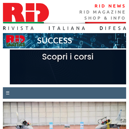
RID NEWS
RID MAGAZINE
SHOP & INFO
R
IVISTA
I
TALIANA
D
IFES
A
☰