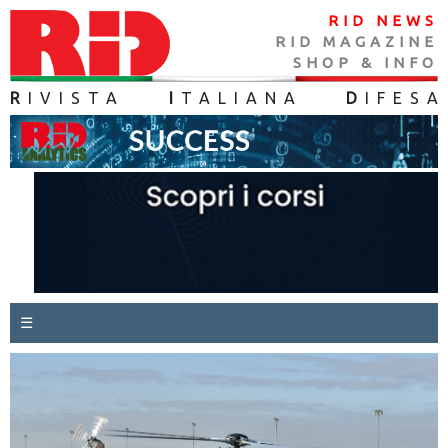
RID NEWS
RID MAGAZINE
SHOP & INFO
R
IVISTA
I
TALIANA
D
IFES
A
☰