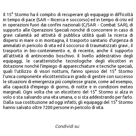
Il 15° Stormo ha il compito di recuperare gli equipaggi in difficoltà
in tempo di pace (SAR – Ricerca e soccorso) ed in tempo di crisi ed
in operazioni fuori dai confini nazionali (C/SAR - Combat SAR), di
supporto alle Operazioni Speciali nonché di concorrere in caso di
gravi calamità ad attività di pubblica utilità quali la ricerca di
dispersi in mare o in montagna, il trasporto sanitario d'urgenza di
ammalati in pericolo di vita ed il soccorso di traumatizzati gravi , il
trasporto in bio-contenimento e, di recente, anche il supporto
all'attività di antincendio boschivo. Il livello addestrativo degli
equipaggi, le caratteristiche tecnologiche degli elicotteri in
dotazione nonché l'impiego di apparecchiature e tecniche speciali,
quali l'utilizzo di visori notturni, fanno spesso del 15° Stormo
l'unica componente elicotteristica in grado di gestire con successo
le situazioni di emergenza più complesse grazie, come ad esempio,
alla capacità d'impiego di giorno, di notte e in condizioni meteo
marginali. Ogni volta che un elicottero del 15° Stormo si alza in
volo o sta salvando una vita umana, o si sta addestrando per farlo.
Dalla sua costituzione ad oggi infatti, gli equipaggi del 15° Stormo
hanno salvato oltre 7200 persone in pericolo di vita.
Condividi su: