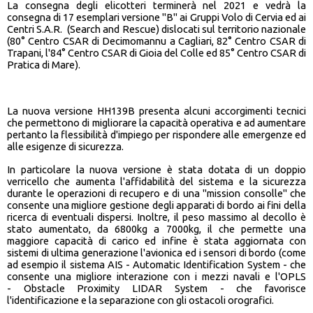
La consegna degli elicotteri terminerà nel 2021 e vedrà la
consegna di 17 esemplari versione "B" ai Gruppi Volo di Cervia ed ai
Centri S.A.R. (Search and Rescue) dislocati sul territorio nazionale
(80° Centro CSAR di Decimomannu a Cagliari, 82° Centro CSAR di
Trapani, l'84° Centro CSAR di Gioia del Colle ed 85° Centro CSAR di
Pratica di Mare).
La nuova versione HH139B presenta alcuni accorgimenti tecnici
che permettono di migliorare la capacità operativa e ad aumentare
pertanto la flessibilità d'impiego per rispondere alle emergenze ed
alle esigenze di sicurezza.
In particolare la nuova versione è stata dotata di un doppio
verricello che aumenta l'affidabilità del sistema e la sicurezza
durante le operazioni di recupero e di una "mission consolle" che
consente una migliore gestione degli apparati di bordo ai fini della
ricerca di eventuali dispersi. Inoltre, il peso massimo al decollo è
stato aumentato, da 6800kg a 7000kg, il che permette una
maggiore capacità di carico ed infine è stata aggiornata con
sistemi di ultima generazione l'avionica ed i sensori di bordo (come
ad esempio il sistema AIS - Automatic Identification System - che
consente una migliore interazione con i mezzi navali e l'OPLS
- Obstacle Proximity LIDAR System - che favorisce
l'identificazione e la separazione con gli ostacoli orografici.