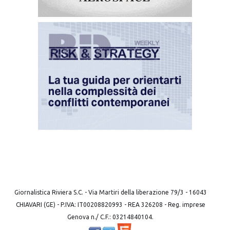
Giornalistica Riviera S.C. - Via Martiri della liberazione 79/3 - 16043
CHIAVARI (GE) - P.IVA: IT00208820993 - REA 326208 - Reg. imprese
Genova n./ C.F.: 03214840104.