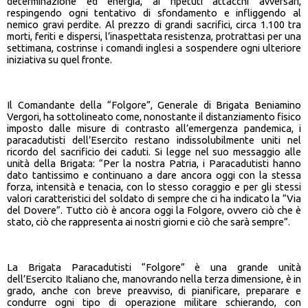
determinazione ed energia, ai ripetuti attacchi avversari,
respingendo ogni tentativo di sfondamento e infliggendo al
nemico gravi perdite. Al prezzo di grandi sacrifici, circa 1.100 tra
morti, feriti e dispersi, l’inaspettata resistenza, protrattasi per una
settimana, costrinse i comandi inglesi a sospendere ogni ulteriore
iniziativa su quel fronte.
Il Comandante della “Folgore”, Generale di Brigata Beniamino
Vergori, ha sottolineato come, nonostante il distanziamento fisico
imposto dalle misure di contrasto all’emergenza pandemica, i
paracadutisti dell’Esercito restano indissolubilmente uniti nel
ricordo del sacrificio dei caduti. Si legge nel suo messaggio alle
unità della Brigata: “Per la nostra Patria, i Paracadutisti hanno
dato tantissimo e continuano a dare ancora oggi con la stessa
forza, intensità e tenacia, con lo stesso coraggio e per gli stessi
valori caratteristici del soldato di sempre che ci ha indicato la “Via
del Dovere”. Tutto ciò è ancora oggi la Folgore, ovvero ciò che è
stato, ciò che rappresenta ai nostri giorni e ciò che sarà sempre”.
La Brigata Paracadutisti “Folgore” è una grande unità
dell’Esercito Italiano che, manovrando nella terza dimensione, è in
grado, anche con breve preavviso, di pianificare, preparare e
condurre ogni tipo di operazione militare schierando, con