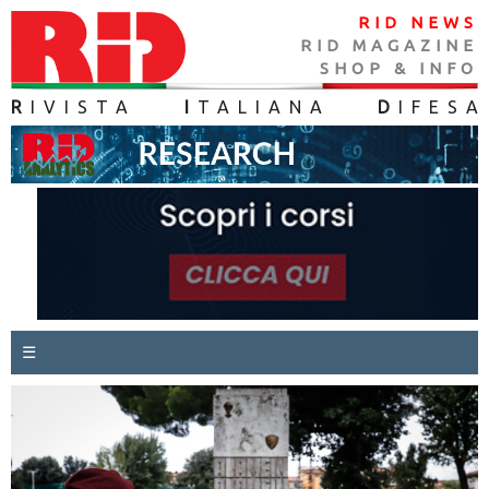
RID NEWS
RID MAGAZINE
SHOP & INFO
R
IVISTA
I
TALIANA
D
IFES
A
☰