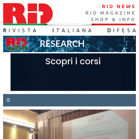
RID NEWS
RID MAGAZINE
SHOP & INFO
R
IVISTA
I
TALIANA
D
IFES
A
☰