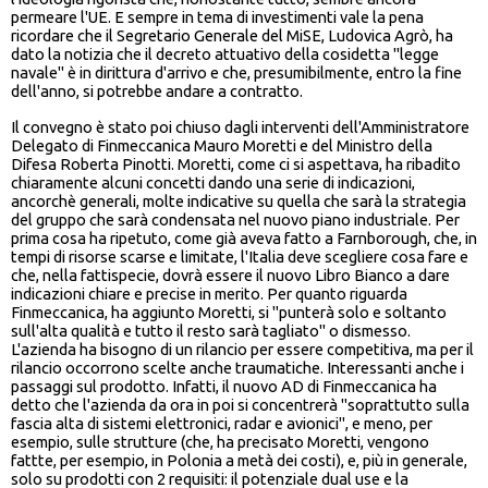
permeare l'UE. E sempre in tema di investimenti vale la pena
ricordare che il Segretario Generale del MiSE, Ludovica Agrò, ha
dato la notizia che il decreto attuativo della cosidetta "legge
navale" è in dirittura d'arrivo e che, presumibilmente, entro la fine
dell'anno, si potrebbe andare a contratto.
Il convegno è stato poi chiuso dagli interventi dell'Amministratore
Delegato di Finmeccanica Mauro Moretti e del Ministro della
Difesa Roberta Pinotti. Moretti, come ci si aspettava, ha ribadito
chiaramente alcuni concetti dando una serie di indicazioni,
ancorchè generali, molte indicative su quella che sarà la strategia
del gruppo che sarà condensata nel nuovo piano industriale. Per
prima cosa ha ripetuto, come già aveva fatto a Farnborough, che, in
tempi di risorse scarse e limitate, l'Italia deve scegliere cosa fare e
che, nella fattispecie, dovrà essere il nuovo Libro Bianco a dare
indicazioni chiare e precise in merito. Per quanto riguarda
Finmeccanica, ha aggiunto Moretti, si "punterà solo e soltanto
sull'alta qualità e tutto il resto sarà tagliato" o dismesso.
L'azienda ha bisogno di un rilancio per essere competitiva, ma per il
rilancio occorrono scelte anche traumatiche. Interessanti anche i
passaggi sul prodotto. Infatti, il nuovo AD di Finmeccanica ha
detto che l'azienda da ora in poi si concentrerà "soprattutto sulla
fascia alta di sistemi elettronici, radar e avionici", e meno, per
esempio, sulle strutture (che, ha precisato Moretti, vengono
fattte, per esempio, in Polonia a metà dei costi), e, più in generale,
solo su prodotti con 2 requisiti: il potenziale dual use e la