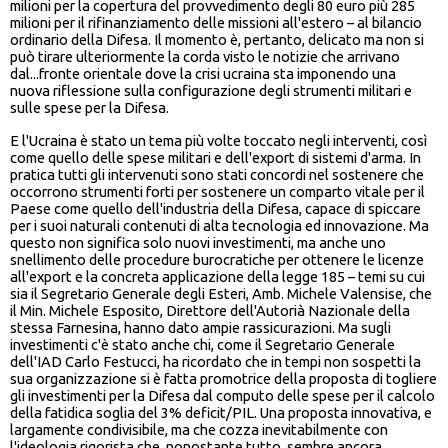
milioni per la copertura del provvedimento degli 80 euro più 285
milioni per il rifinanziamento delle missioni all'estero – al bilancio
ordinario della Difesa. Il momento è, pertanto, delicato ma non si
può tirare ulteriormente la corda visto le notizie che arrivano
dal...fronte orientale dove la crisi ucraina sta imponendo una
nuova riflessione sulla configurazione degli strumenti militari e
sulle spese per la Difesa.
E l'Ucraina è stato un tema più volte toccato negli interventi, così
come quello delle spese militari e dell'export di sistemi d'arma. In
pratica tutti gli intervenuti sono stati concordi nel sostenere che
occorrono strumenti forti per sostenere un comparto vitale per il
Paese come quello dell'industria della Difesa, capace di spiccare
per i suoi naturali contenuti di alta tecnologia ed innovazione. Ma
questo non significa solo nuovi investimenti, ma anche uno
snellimento delle procedure burocratiche per ottenere le licenze
all'export e la concreta applicazione della legge 185 – temi su cui
sia il Segretario Generale degli Esteri, Amb. Michele Valensise, che
il Min. Michele Esposito, Direttore dell'Autorià Nazionale della
stessa Farnesina, hanno dato ampie rassicurazioni. Ma sugli
investimenti c'è stato anche chi, come il Segretario Generale
dell'IAD Carlo Festucci, ha ricordato che in tempi non sospetti la
sua organizzazione si è fatta promotrice della proposta di togliere
gli investimenti per la Difesa dal computo delle spese per il calcolo
della fatidica soglia del 3% deficit/PIL. Una proposta innovativa, e
largamente condivisibile, ma che cozza inevitabilmente con
l'ideologia rigorista che, nonostante tutto, sembre ancora