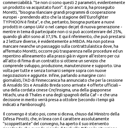
commerciabilità. "Se non ci sono questi 2 parametri, evidentemente
un prodotto va acquistato fuori". E poi ancora, ha proseguito
Moretti, "bisogna rilanciare grandi programmi di cooperazione
europei - prendendo atto che la stagione dell'Eurofighter
TYPHOON è finita", e che, pertanto, biosgna puntare a nuovi
prodotti in campo UAV o nel campo dei jet di nuova generazione -
mentre in tema di partecipate non ci si può accontenrare del 25%,
quando gli altri sono al 37,5%. E qui il riferimento, che può prestarsi
a 2 letture diverse, è evidentemente a MBDA. Ma non poteva
mancare neanche un passaggio sulla contrattulaistica dove, ha
affermato Moretti, occorre più trasparenza nelle procedure ed un
repentino allineamento alla prassi già in vigore all'estero per cui
all'atto di firma di un contratto si ottiene un servizio che
comprende sviluppo, produzione, manutenzione e supporto. Una
volta per tutte e senza tornarci sempre sopra con nuove
negoziazioni e aggiunte. Infine, parlando a margine con i
giornalisti, l'AD di Finmeccanica ha annunciato che per la cessione
di Ansaldo Sts e Ansaldo Breda sono arrivate 4 offerte ufficiali –
una della cordata cinese Cnr/Insigma, una della giapponese
Hitachi, una di Thales e una degli spagnoli della Caf – e che una
decisione in merito verrà presa a ottobre (secondo i tempi già
indicati a Farnborough).
Il convengo è stato poi, come si diceva, chiuso dal Ministro della
Difesa Pinotti, che, in linea con il carattere assolutamente
"scoppiettante" del convegno, ha aperto il suo intervento