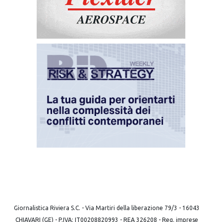
Giornalistica Riviera S.C. - Via Martiri della liberazione 79/3 - 16043
CHIAVARI (GE) - P.IVA: IT00208820993 - REA 326208 - Reg. imprese