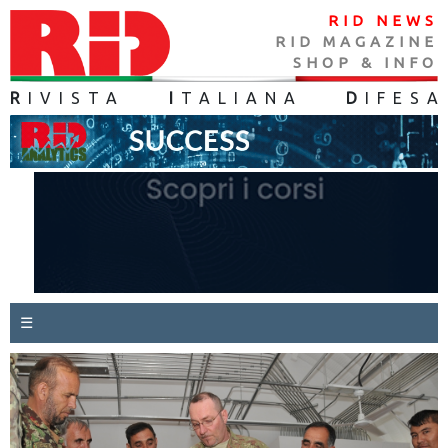
RID NEWS
RID MAGAZINE
SHOP & INFO
R
IVISTA
I
TALIANA
D
IFES
A
☰