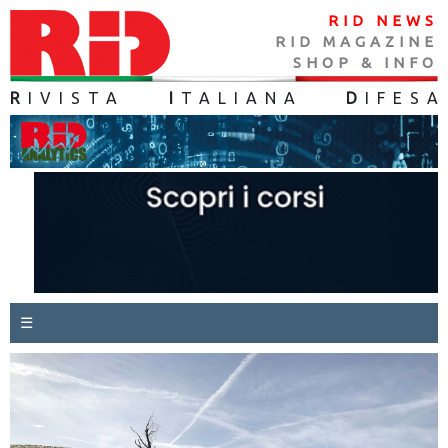
RID NEWS
RID MAGAZINE
SHOP & INFO
R
IVISTA
I
TALIANA
D
IFES
A
☰