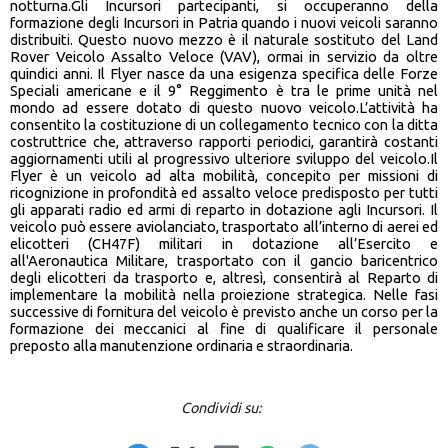
notturna.Gli Incursori partecipanti, si occuperanno della
formazione degli Incursori in Patria quando i nuovi veicoli saranno
distribuiti. Questo nuovo mezzo è il naturale sostituto del Land
Rover Veicolo Assalto Veloce (VAV), ormai in servizio da oltre
quindici anni. Il Flyer nasce da una esigenza specifica delle Forze
Speciali americane e il 9° Reggimento è tra le prime unità nel
mondo ad essere dotato di questo nuovo veicolo.L’attività ha
consentito la costituzione di un collegamento tecnico con la ditta
costruttrice che, attraverso rapporti periodici, garantirà costanti
aggiornamenti utili al progressivo ulteriore sviluppo del veicolo.Il
Flyer è un veicolo ad alta mobilità, concepito per missioni di
ricognizione in profondità ed assalto veloce predisposto per tutti
gli apparati radio ed armi di reparto in dotazione agli Incursori. Il
veicolo può essere aviolanciato, trasportato all’interno di aerei ed
elicotteri (CH47F) militari in dotazione all’Esercito e
all'Aeronautica Militare, trasportato con il gancio baricentrico
degli elicotteri da trasporto e, altresì, consentirà al Reparto di
implementare la mobilità nella proiezione strategica. Nelle fasi
successive di fornitura del veicolo è previsto anche un corso per la
formazione dei meccanici al fine di qualificare il personale
preposto alla manutenzione ordinaria e straordinaria.
Condividi su: