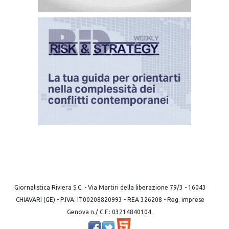
Giornalistica Riviera S.C. - Via Martiri della liberazione 79/3 - 16043
CHIAVARI (GE) - P.IVA: IT00208820993 - REA 326208 - Reg. imprese
Genova n./ C.F.: 03214840104.