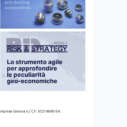
. imprese Genova n./ C.F.: 03214840104.