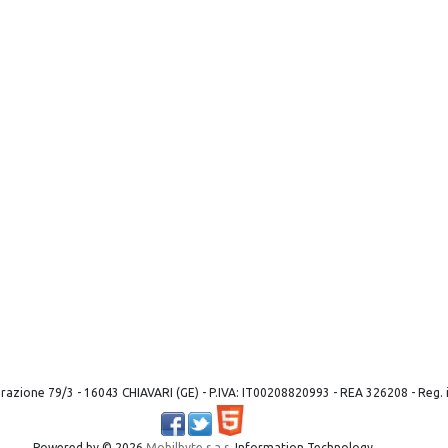
 liberazione 79/3 - 16043 CHIAVARI (GE) - P.IVA: IT00208820993 - REA 326208 - Reg
Powered by ©
2026
Mobilbyte s.a.s.
Information Technology