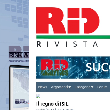
R
IVIS
News
Argomenti
Categorie
Forum
Il regno di ISIL
11/06/2014 | REDAZIONE