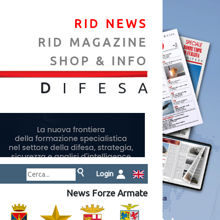
RID NEWS
RID MAGAZINE
SHOP & INFO
NA
D
IFES
A
Login
News Forze Armate