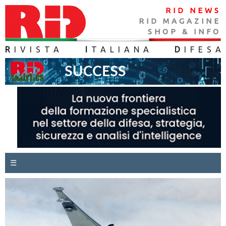
RID NEWS
RID MAGAZINE
SHOP & INFO
R
IVISTA
I
TALIANA
D
IFES
A
☰