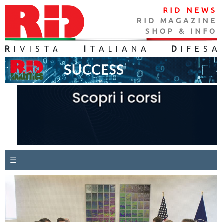
RID NEWS
RID MAGAZINE
SHOP & INFO
R
IVISTA
I
TALIANA
D
IFES
A
☰