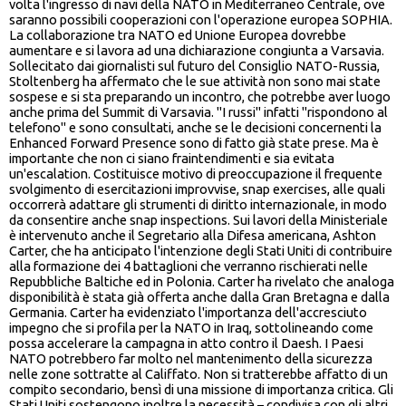
volta l'ingresso di navi della NATO in Mediterraneo Centrale, ove
saranno possibili cooperazioni con l'operazione europea SOPHIA.
La collaborazione tra NATO ed Unione Europea dovrebbe
aumentare e si lavora ad una dichiarazione congiunta a Varsavia.
Sollecitato dai giornalisti sul futuro del Consiglio NATO-Russia,
Stoltenberg ha affermato che le sue attività non sono mai state
sospese e si sta preparando un incontro, che potrebbe aver luogo
anche prima del Summit di Varsavia. "I russi" infatti "rispondono al
telefono" e sono consultati, anche se le decisioni concernenti la
Enhanced Forward Presence sono di fatto già state prese. Ma è
importante che non ci siano fraintendimenti e sia evitata
un'escalation. Costituisce motivo di preoccupazione il frequente
svolgimento di esercitazioni improvvise, snap exercises, alle quali
occorrerà adattare gli strumenti di diritto internazionale, in modo
da consentire anche snap inspections. Sui lavori della Ministeriale
è intervenuto anche il Segretario alla Difesa americana, Ashton
Carter, che ha anticipato l'intenzione degli Stati Uniti di contribuire
alla formazione dei 4 battaglioni che verranno rischierati nelle
Repubbliche Baltiche ed in Polonia. Carter ha rivelato che analoga
disponibilità è stata già offerta anche dalla Gran Bretagna e dalla
Germania. Carter ha evidenziato l'importanza dell'accresciuto
impegno che si profila per la NATO in Iraq, sottolineando come
possa accelerare la campagna in atto contro il Daesh. I Paesi
NATO potrebbero far molto nel mantenimento della sicurezza
nelle zone sottratte al Califfato. Non si tratterebbe affatto di un
compito secondario, bensì di una missione di importanza critica. Gli
Stati Uniti sostengono inoltre la necessità – condivisa con gli altri