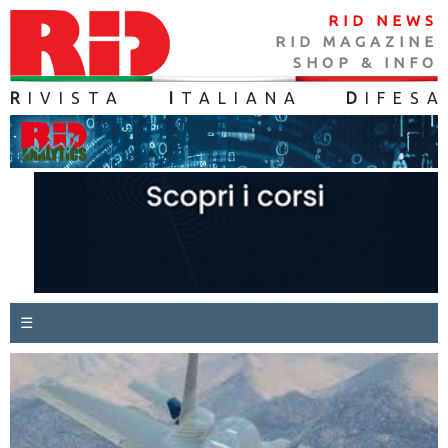
RID NEWS
RID MAGAZINE
SHOP & INFO
R
IVISTA
I
TALIANA
D
IFES
A
☰