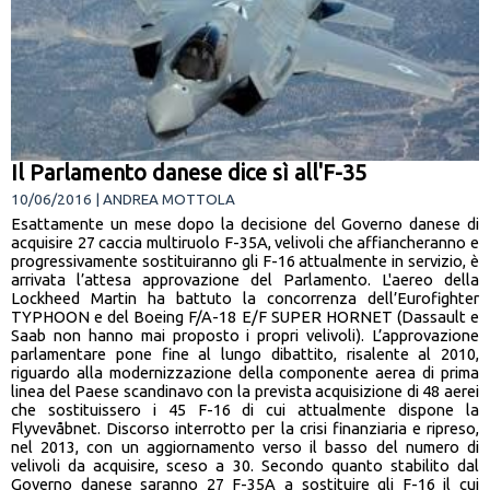
Il Parlamento danese dice sì all'F-35
10/06/2016 | ANDREA MOTTOLA
Esattamente un mese dopo la decisione del Governo danese di
acquisire 27 caccia multiruolo F-35A, velivoli che affiancheranno e
progressivamente sostituiranno gli F-16 attualmente in servizio, è
arrivata l’attesa approvazione del Parlamento. L'aereo della
Lockheed Martin ha battuto la concorrenza dell’Eurofighter
TYPHOON e del Boeing F/A-18 E/F SUPER HORNET (Dassault e
Saab non hanno mai proposto i propri velivoli). L’approvazione
parlamentare pone fine al lungo dibattito, risalente al 2010,
riguardo alla modernizzazione della componente aerea di prima
linea del Paese scandinavo con la prevista acquisizione di 48 aerei
che sostituissero i 45 F-16 di cui attualmente dispone la
Flyvevåbnet. Discorso interrotto per la crisi finanziaria e ripreso,
nel 2013, con un aggiornamento verso il basso del numero di
velivoli da acquisire, sceso a 30. Secondo quanto stabilito dal
Governo danese saranno 27 F-35A a sostituire gli F-16 il cui