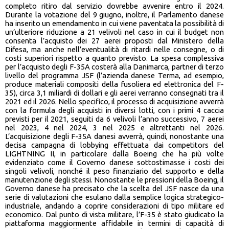
completo ritiro dal servizio dovrebbe avvenire entro il 2024.
Durante la votazione del 9 giugno, inoltre, il Parlamento danese
ha inserito un emendamento in cui viene paventata la possibilità di
un’ulteriore riduzione a 21 velivoli nel caso in cui il budget non
consenta l’acquisto dei 27 aerei proposti dal Ministero della
Difesa, ma anche nell’eventualità di ritardi nelle consegne, o di
costi superiori rispetto a quanto previsto. La spesa complessiva
per l’acquisto degli F-35A costerà alla Danimarca, partner di terzo
livello del programma JSF (l’azienda danese Terma, ad esempio,
produce materiali compositi della fusoliera ed elettronica del F-
35), circa 3,1 miliardi di dollari e gli aerei verranno consegnati tra il
2021 ed il 2026. Nello specifico, il processo di acquisizione avverrà
con la formula degli acquisti in diversi lotti, con i primi 4 caccia
previsti per il 2021, seguiti da 6 velivoli l’anno successivo, 7 aerei
nel 2023, 4 nel 2024, 3 nel 2025 e altrettanti nel 2026.
L’acquisizione degli F-35A danesi avverrà, quindi, nonostante una
decisa campagna di lobbying effettuata dai competitors del
LIGHTNING II, in particolare dalla Boeing che ha più volte
evidenziato come il Governo danese sottostimasse i costi dei
singoli velivoli, nonché il peso finanziario del supporto e della
manutenzione degli stessi. Nonostante le pressioni della Boeing, il
Governo danese ha precisato che la scelta del JSF nasce da una
serie di valutazioni che esulano dalla semplice logica strategico-
industriale, andando a coprire considerazioni di tipo militare ed
economico. Dal punto di vista militare, l’F-35 è stato giudicato la
piattaforma maggiormente affidabile in termini di capacità di