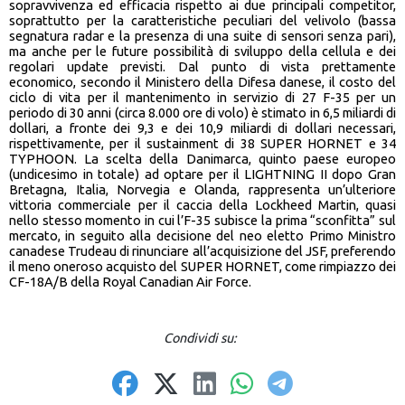
sopravvivenza ed efficacia rispetto ai due principali competitor,
soprattutto per la caratteristiche peculiari del velivolo (bassa
segnatura radar e la presenza di una suite di sensori senza pari),
ma anche per le future possibilità di sviluppo della cellula e dei
regolari update previsti. Dal punto di vista prettamente
economico, secondo il Ministero della Difesa danese, il costo del
ciclo di vita per il mantenimento in servizio di 27 F-35 per un
periodo di 30 anni (circa 8.000 ore di volo) è stimato in 6,5 miliardi di
dollari, a fronte dei 9,3 e dei 10,9 miliardi di dollari necessari,
rispettivamente, per il sustainment di 38 SUPER HORNET e 34
TYPHOON. La scelta della Danimarca, quinto paese europeo
(undicesimo in totale) ad optare per il LIGHTNING II dopo Gran
Bretagna, Italia, Norvegia e Olanda, rappresenta un’ulteriore
vittoria commerciale per il caccia della Lockheed Martin, quasi
nello stesso momento in cui l’F-35 subisce la prima “sconfitta” sul
mercato, in seguito alla decisione del neo eletto Primo Ministro
canadese Trudeau di rinunciare all’acquisizione del JSF, preferendo
il meno oneroso acquisto del SUPER HORNET, come rimpiazzo dei
CF-18A/B della Royal Canadian Air Force.
Condividi su: