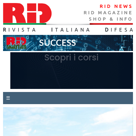
RID NEWS
RID MAGAZINE
SHOP & INFO
R
IVISTA
I
TALIANA
D
IFES
A
☰