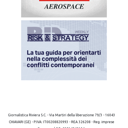
Giornalistica Riviera S.C. - Via Martiri della liberazione 79/3 - 16043
CHIAVARI (GE) - P.IVA: IT00208820993 - REA 326208 - Reg. imprese