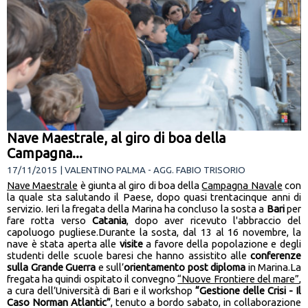
Nave Maestrale, al giro di boa della
Campagna...
17/11/2015 | VALENTINO PALMA - AGG. FABIO TRISORIO
Nave Maestrale
è giunta al giro di boa della
Campagna Navale
con
la quale sta salutando il Paese, dopo quasi trentacinque anni di
servizio. Ieri la fregata della Marina ha concluso la sosta a
Bari
per
fare rotta verso
Catania
, dopo aver ricevuto l'abbraccio del
capoluogo pugliese.Durante la sosta, dal 13 al 16 novembre, la
nave è stata aperta alle
visite
a favore della popolazione e degli
studenti delle scuole baresi che hanno assistito alle
conferenze
sulla Grande Guerra
e sull’
orientamento post diploma
in Marina.La
fregata ha quindi ospitato il convegno
“Nuove Frontiere del mare”
,
a cura dell’Università di Bari e il workshop
“Gestione delle Crisi - Il
Caso Norman Atlantic”
, tenuto a bordo sabato, in collaborazione