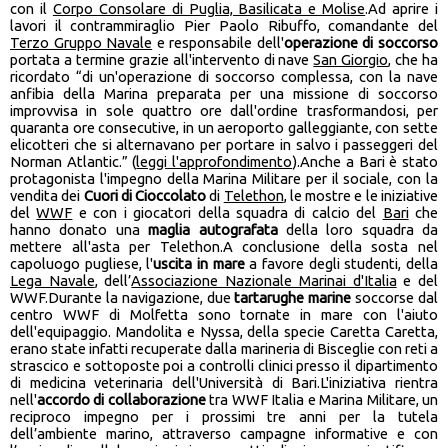
con il
Corpo Consolare di Puglia, Basilicata e Molise
.Ad aprire i
lavori il contrammiraglio Pier Paolo Ribuffo, comandante del
Terzo Gruppo Navale
e responsabile dell'
operazione di soccorso
portata a termine grazie all'intervento di nave
San Giorgio
, che ha
ricordato “di un'operazione di soccorso complessa, con la nave
anfibia della Marina preparata per una missione di soccorso
improvvisa in sole quattro ore dall'ordine trasformandosi, per
quaranta ore consecutive, in un aeroporto galleggiante, con sette
elicotteri che si alternavano per portare in salvo i passeggeri del
Norman Atlantic.” (
leggi l'approfondimento
).Anche a Bari è stato
protagonista l'impegno della Marina Militare per il sociale, con la
vendita dei
Cuori di Cioccolato
di
Telethon
, le mostre e le iniziative
del
WWF
e con i giocatori della squadra di calcio del
Bari
che
hanno donato una
maglia autografata
della loro squadra da
mettere all'asta per Telethon.A conclusione della sosta nel
capoluogo pugliese, l'
uscita in mare
a favore degli studenti, della
Lega Navale
, dell’
Associazione Nazionale Marinai d'Italia
e del
WWF.Durante la navigazione, due
tartarughe marine
soccorse dal
centro WWF di Molfetta sono tornate in mare con l'aiuto
dell'equipaggio. Mandolita e Nyssa, della specie Caretta Caretta,
erano state infatti recuperate dalla marineria di Bisceglie con reti a
strascico e sottoposte poi a controlli clinici presso il dipartimento
di medicina veterinaria dell'Università di Bari.L'iniziativa rientra
nell'
accordo di collaborazione
tra WWF Italia e Marina Militare, un
reciproco impegno per i prossimi tre anni per la tutela
dell’ambiente marino, attraverso campagne informative e con