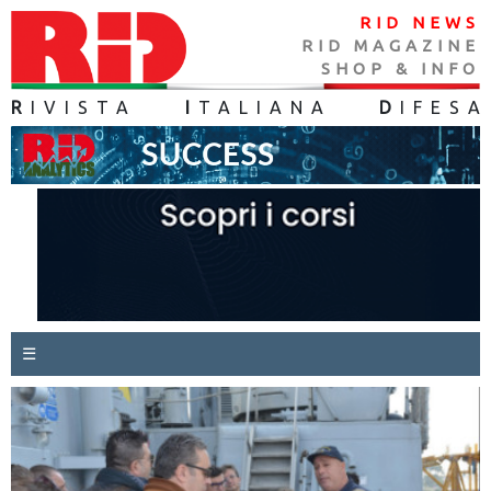
RID NEWS
RID MAGAZINE
SHOP & INFO
R
IVISTA
I
TALIANA
D
IFES
A
☰