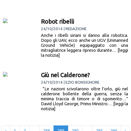
Robot ribelli
24/10/2014 | REDAZIONE
Anche i ribelli siriani si danno alla robotica.
Dopo gli UAV, ecco anche un UGV (Unmanned
Ground Vehicle) equipaggiato con una
mitragliatrice leggera ripreso durante… [leggi
la notizia]
Giù nel Calderone?
24/10/2014 | EZIO BONSIGNORE
“Le nazioni scivolarono oltre l’orlo, giù nel
calderone bollente della guerra, senza la
minima traccia di timore o di sgomento…”
David Lloyd George, Primo Ministro… [leggi la
notizia]
‹
1
2
...
288
289
290
...
295
296
›