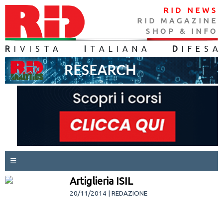
RID NEWS
RID MAGAZINE
SHOP & INFO
R
IVISTA
I
TALIANA
D
IFES
A
☰
Artiglieria ISIL
20/11/2014 | REDAZIONE