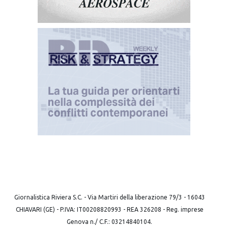
Giornalistica Riviera S.C. - Via Martiri della liberazione 79/3 - 16043
CHIAVARI (GE) - P.IVA: IT00208820993 - REA 326208 - Reg. imprese
Genova n./ C.F.: 03214840104.