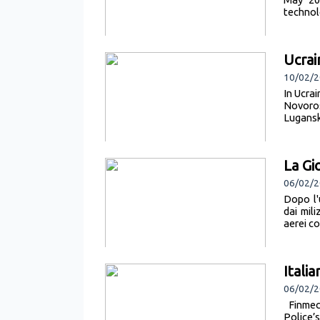
technol
Ucrain
10/02/2
In Ucrai
Novoros
Lugansk
La Gi
06/02/2
Dopo l'
dai mili
aerei co
Itali
06/02/2
Finmecc
Police’