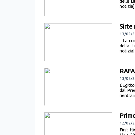
della Li
notizia]
Sirte 
13/02/
La conq
della L
notizia]
RAFAL
13/02/2
L'Egitt
dal Pre
rientra 
Primo
12/02/2
First f
May 20