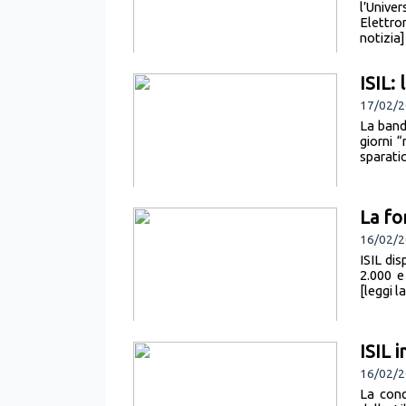
l’Univ
Elettro
notizia]
ISIL:
17/02/2
La band
giorni 
sparatic
La for
16/02/
ISIL dis
2.000 e
[leggi l
ISIL i
16/02/2
La conq