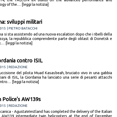
ogy of the… [leggi la notizia]
a: sviluppi militari
015 | PIETRO BATACCHI
na si sta assistendo ad una nuova escalation dopo che i ribelli della
sya, la repubblica comprendente parte degli oblast di Donetsk e
… [leggi la notizia]
ordania contro ISIL
015 | REDAZIONE
uccisione del pilota Muad Kasasbeah, bruciato vivo in una gabbia
ziani di ISIL, la Giordania ha lanciato una serie di pesanti attacchi
ntro… [leggi la notizia]
an Police's AW139s
015 | REDAZIONE
anica - AgustaWestland has completed the delivery of the Italian
s AW139 intermediate twin helicopters at the end of December