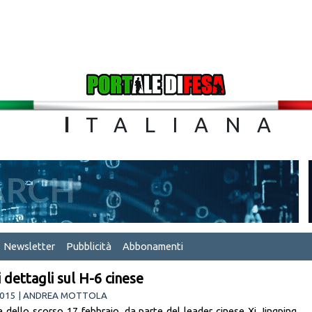
TA
I
TALIA
Newsletter
Pubblicità
Abbonamenti
 dettagli sul H-6 cinese
2015 | ANDREA MOTTOLA
ta dello scorso 17 febbraio, da parte del leader cinese Xi Jingping,