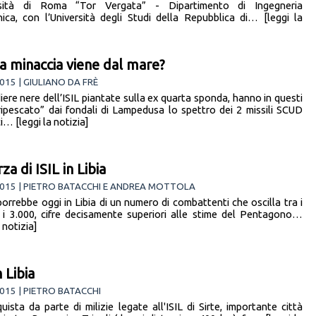
ersità di Roma “Tor Vergata” - Dipartimento di Ingegneria
nica, con l’Università degli Studi della Repubblica di… [leggi la
 la minaccia viene dal mare?
015 | GIULIANO DA FRÈ
iere nere dell’ISIL piantate sulla ex quarta sponda, hanno in questi
“ripescato” dai fondali di Lampedusa lo spettro dei 2 missili SCUD
i… [leggi la notizia]
za di ISIL in Libia
2015 | PIETRO BATACCHI E ANDREA MOTTOLA
porrebbe oggi in Libia di un numero di combattenti che oscilla tra i
 i 3.000, cifre decisamente superiori alle stime del Pentagono…
a notizia]
n Libia
015 | PIETRO BATACCHI
uista da parte di milizie legate all'ISIL di Sirte, importante città