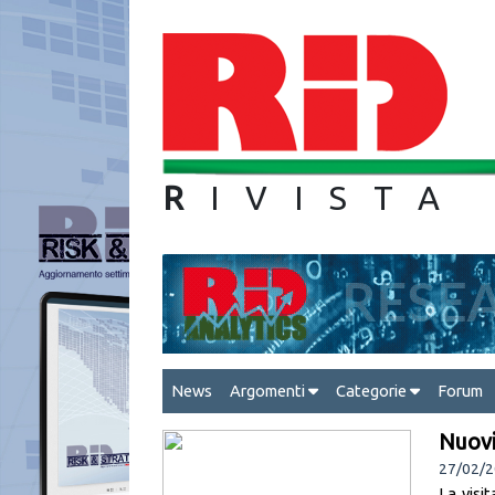
R
IVIS
News
Argomenti
Categorie
Forum
Nuovi
27/02/
La visi