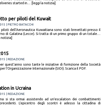
liveries started in… [leggi la notizia]
tto per piloti del Kuwait
015 | PIETRO BATACCHI
5 piloti dell'Aeronautica Kuwaitiana sono stati brevettati presso il
rno di Galatina (Lecce). Si tratta di un primo gruppo di un totale…
a notizia]
2015
015 | REDAZIONE
er quest'anno sono tante le iniziative di formzione della Società
 per l'Organizzazione Internazionale (SIOI). Scarica il PDF.
ation in Ucraina
015 | REDAZIONE
ina si sta ormai assistendo ad un'escalation dei combattimenti
recedenti. L'epicentro degli scontri è adesso la cittadina di