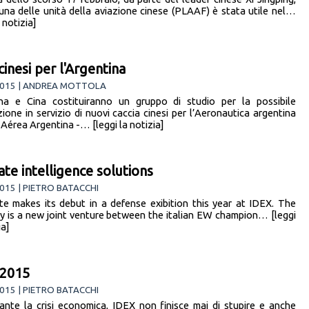
una delle unità della aviazione cinese (PLAAF) è stata utile nel…
a notizia]
cinesi per l'Argentina
2015 | ANDREA MOTTOLA
na e Cina costituiranno un gruppo di studio per la possibile
zione in servizio di nuovi caccia cinesi per l’Aeronautica argentina
 Aérea Argentina -… [leggi la notizia]
te intelligence solutions
015 | PIETRO BATACCHI
e makes its debut in a defense exibition this year at IDEX. The
 is a new joint venture between the italian EW champion… [leggi
ia]
 2015
015 | PIETRO BATACCHI
nte la crisi economica, IDEX non finisce mai di stupire e anche