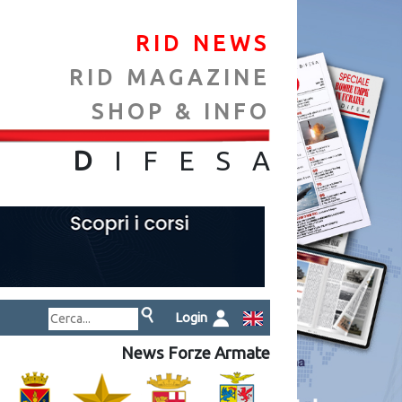
RID NEWS
RID MAGAZINE
SHOP & INFO
NA
D
IFES
A
Login
News Forze Armate