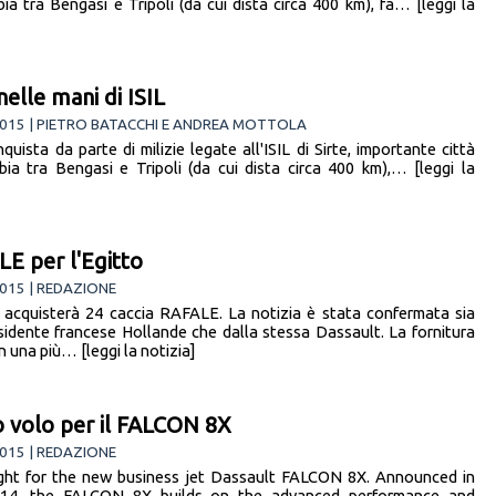
bia tra Bengasi e Tripoli (da cui dista circa 400 km), fa… [leggi la
nelle mani di ISIL
2015 | PIETRO BATACCHI E ANDREA MOTTOLA
uista da parte di milizie legate all'ISIL di Sirte, importante città
ibia tra Bengasi e Tripoli (da cui dista circa 400 km),… [leggi la
E per l'Egitto
015 | REDAZIONE
o acquisterà 24 caccia RAFALE. La notizia è stata confermata sia
sidente francese Hollande che dalla stessa Dassault. La fornitura
in una più… [leggi la notizia]
 volo per il FALCON 8X
015 | REDAZIONE
light for the new business jet Dassault FALCON 8X. Announced in
14, the FALCON 8X builds on the advanced performance and