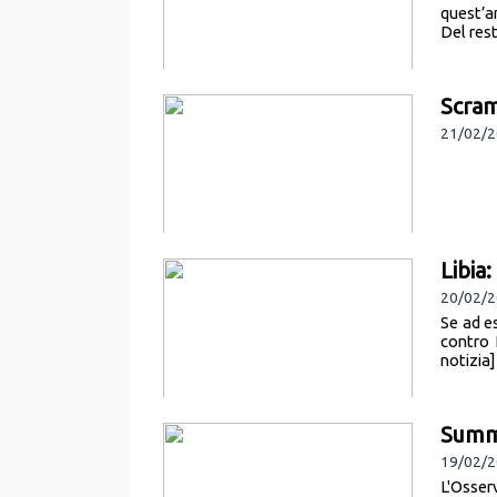
quest’a
Del res
Scram
21/02/2
Libia:
20/02/2
Se ad es
contro 
notizia]
Summ
19/02/2
L'Osse