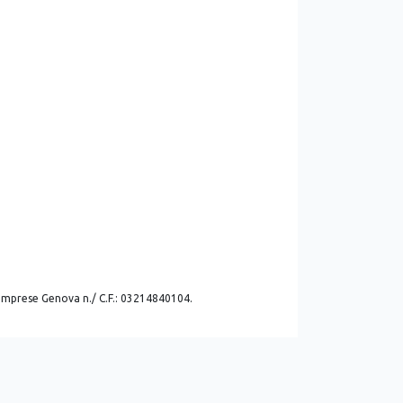
. imprese Genova n./ C.F.: 03214840104.