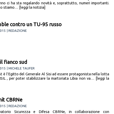
nno ci ha sta regalando novità e, soprattutto, numeri importanti.
to stiamo… [leggi la notizia]
ble contro un TU-95 russo
015 | REDAZIONE
 il fianco sud
015 | MICHELE TAUFER
t è l’Egitto del Generale Al Sisi ad essere protagonista nella lotta
ISIL , per poter stabilizzare la martoriata Libia non va… [leggi la
it CBRNe
015 | REDAZIONE
rvatorio Sicurezza e Difesa CBRNe, in collaborazione con