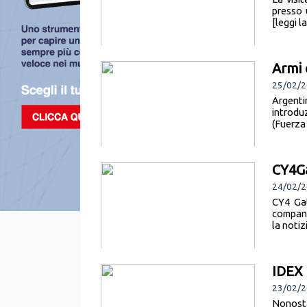
presso 
[leggi l
Armi 
25/02/
Argenti
introdu
(Fuerza
CY4Ga
24/02/2
CY4 Gat
company
la notiz
IDEX
23/02/2
Nonosta