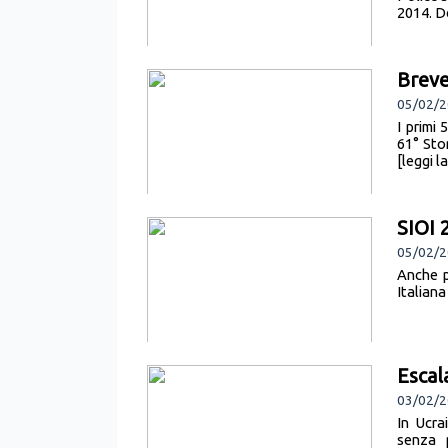
2014. De
Breve
05/02/2
I primi 
61° Sto
[leggi l
SIOI 
05/02/2
Anche p
Italiana
Escal
03/02/2
In Ucra
senza p