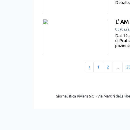
Debalts
L' AM
03/02/
Dal 19 a
di Prat
pazienti
‹
1
2
...
2
Giornalistica Riviera S.C. - Via Martiri della