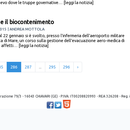
evo dove le truppe governative… [leggi la notizia]
 e il biocontenimento
2015 | ANDREA MOTTOLA
l 22 gennaio si è svolto, presso l'infermeria dell'aeroporto militare
ica di Mare, un corso sulla gestione dell'evacuazione aero-medica di
 affetti… [leggi la notizia]
85
286
287
...
295
296
›
 liberazione 79/3 - 16043 CHIAVARI (GE) - P.IVA: IT00208820993 - REA 326208 - Reg
Powered by ©
2026
Mobilbyte s.a.s.
Information Technology