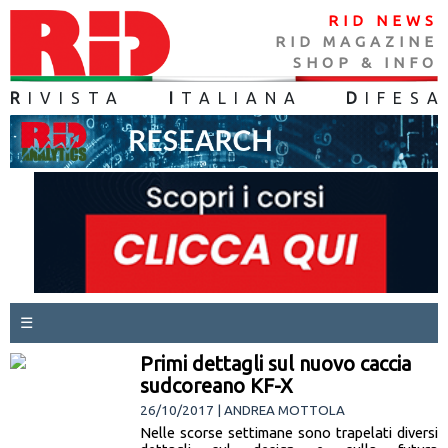
RID NEWS
RID MAGAZINE
SHOP & INFO
R
IVISTA
I
TALIANA
D
IFES
A
☰
Primi dettagli sul nuovo caccia
sudcoreano KF-X
26/10/2017 | ANDREA MOTTOLA
Nelle scorse settimane sono trapelati diversi