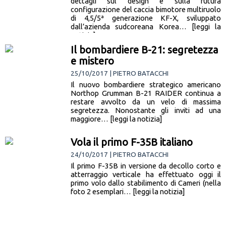
dettagli sul design e sulla futura
configurazione del caccia bimotore multiruolo
di 4,5/5ª generazione KF-X, sviluppato
dall’azienda sudcoreana Korea… [leggi la
notizia]
Il bombardiere B-21: segretezza
e mistero
25/10/2017 | PIETRO BATACCHI
Il nuovo bombardiere strategico americano
Northop Grumman B-21 RAIDER continua a
restare avvolto da un velo di massima
segretezza. Nonostante gli inviti ad una
maggiore… [leggi la notizia]
Vola il primo F-35B italiano
24/10/2017 | PIETRO BATACCHI
Il primo F-35B in versione da decollo corto e
atterraggio verticale ha effettuato oggi il
primo volo dallo stabilimento di Cameri (nella
foto 2 esemplari… [leggi la notizia]