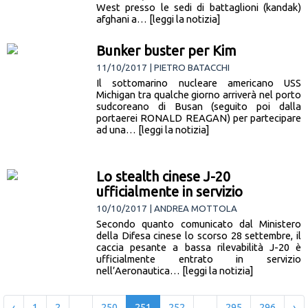
West presso le sedi di battaglioni (kandak)
afghani a… [leggi la notizia]
Bunker buster per Kim
11/10/2017 | PIETRO BATACCHI
Il sottomarino nucleare americano USS
Michigan tra qualche giorno arriverà nel porto
sudcoreano di Busan (seguito poi dalla
portaerei RONALD REAGAN) per partecipare
ad una… [leggi la notizia]
Lo stealth cinese J-20
ufficialmente in servizio
10/10/2017 | ANDREA MOTTOLA
Secondo quanto comunicato dal Ministero
della Difesa cinese lo scorso 28 settembre, il
caccia pesante a bassa rilevabilità J-20 è
ufficialmente entrato in servizio
nell’Aeronautica… [leggi la notizia]
‹
1
2
...
250
251
252
...
295
296
›