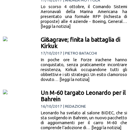
17/10/2017 | ANDREA MOTTOLA
Lo scorso 4 ottobre, il Comando Sistemi
Aeronavali della Marina Americana ha
presentato una formale RFP (richiesta di
proposte) alle 4 aziende - Boeing, General…
[leggi la notizia]
Gi&agrave; finita la battaglia di
Kirkuk
17/10/2017 | PIETRO BATACCHI
In poche ore le Forze irachene hanno
conquistato, senza praticamente incontrare
resistenza, Kirkuk occupandone tutti gli
obbiettivi e i siti strategici. Un esito clamoroso
dovuto… [leggi la notizia]
Un M-60 targato Leonardo per il
Bahrein
16/10/2017 | REDAZIONE
Leonardo ha svelato al salone BIDEC, che si
sta svolgendo in Bahrein, un nuovo pacchetto
di aggiornamenti per il carro M-60 che
comprende l’adozione di… [leggi la notizia]