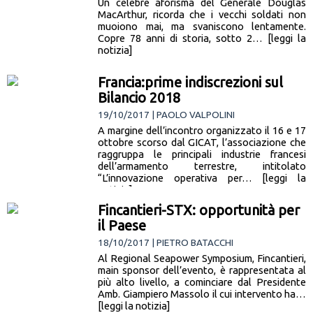
Un celebre aforisma del Generale Douglas
MacArthur, ricorda che i vecchi soldati non
muoiono mai, ma svaniscono lentamente.
Copre 78 anni di storia, sotto 2… [leggi la
notizia]
Francia:prime indiscrezioni sul
Bilancio 2018
19/10/2017 | PAOLO VALPOLINI
A margine dell’incontro organizzato il 16 e 17
ottobre scorso dal GICAT, l’associazione che
raggruppa le principali industrie francesi
dell’armamento terrestre, intitolato
“L’innovazione operativa per… [leggi la
notizia]
Fincantieri-STX: opportunità per
il Paese
18/10/2017 | PIETRO BATACCHI
Al Regional Seapower Symposium, Fincantieri,
main sponsor dell’evento, è rappresentata al
più alto livello, a cominciare dal Presidente
Amb. Giampiero Massolo il cui intervento ha…
[leggi la notizia]