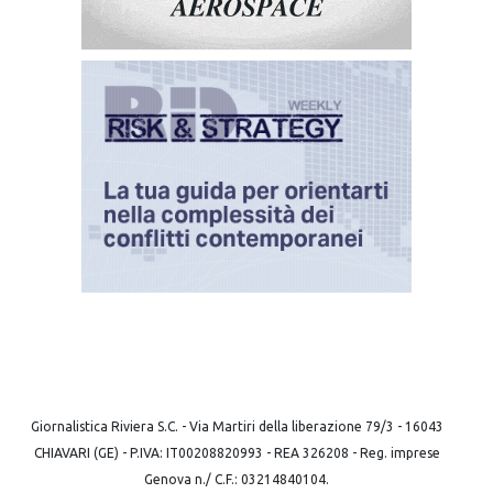
Giornalistica Riviera S.C. - Via Martiri della liberazione 79/3 - 16043
CHIAVARI (GE) - P.IVA: IT00208820993 - REA 326208 - Reg. imprese
Genova n./ C.F.: 03214840104.